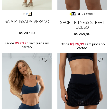
+ 4 CORES
SAIA PLISSADA VERANO
SHORT FITNESS STREET
BOLSO
R$ 287,50
R$ 269,90
10x de
R$ 28,75
sem juros no
10x de
R$ 26,99
sem juros no
cartão
cartão