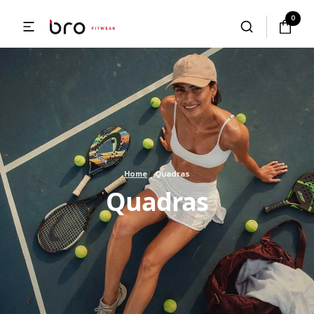
0
Home
/
Quadras
Quadras