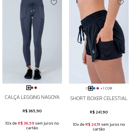
+ 1 COR
CALÇA LEGGING NAGOYA
SHORT BOXER CELESTIAL
R$ 365,90
R$ 241,90
10x de
R$ 36,59
sem juros no
10x de
R$ 24,19
sem juros no
cartão
cartão