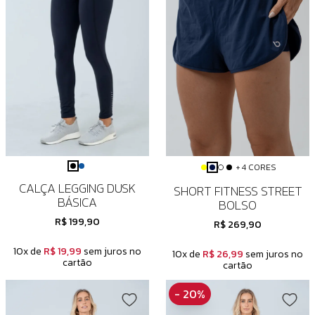
+ 4 CORES
CALÇA LEGGING DUSK
SHORT FITNESS STREET
BÁSICA
BOLSO
R$ 199,90
R$ 269,90
10x de
R$ 19,99
sem juros no
10x de
R$ 26,99
sem juros no
cartão
cartão
- 20%