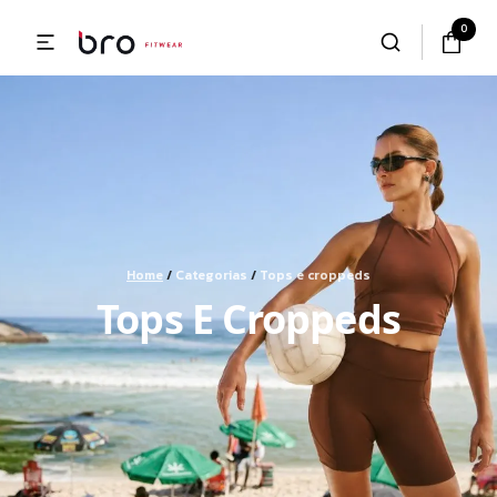
0
Home
/
Categorias
/
Tops e croppeds
Tops E Croppeds