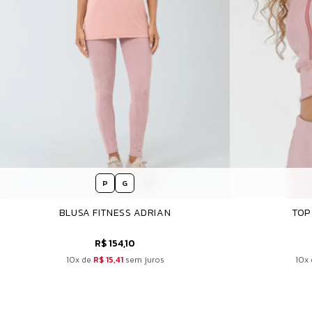
P
G
BLUSA FITNESS ADRIAN
TOP
R$ 154,10
10x de
R$ 15,41
sem juros
10x