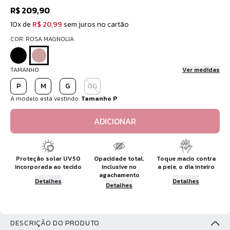
R$ 209,90
10x de
R$ 20,99
sem juros no cartão
COR: ROSA MAGNOLIA
TAMANHO
Ver medidas
P
M
G
GG
A modelo está vestindo:
Tamanho P
ADICIONAR
Proteção solar UV50
Opacidade total,
Toque macio contra
incorporada ao tecido
inclusive no
a pele, o dia inteiro
agachamento
Detalhes
Detalhes
Detalhes
DESCRIÇÃO DO PRODUTO