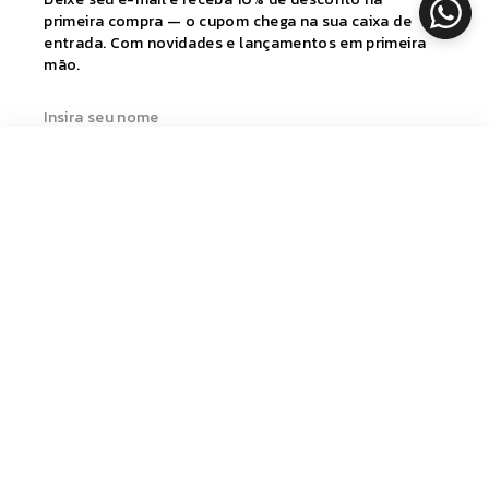
primeira compra — o cupom chega na sua caixa de
entrada. Com novidades e lançamentos em primeira
mão.
ADICIONAR
© 2026 BRO FITWEAR. Todos os direitos reservados.
CNPJ: 21.303.032./0001-36
BY
QUICK
|
WAKE