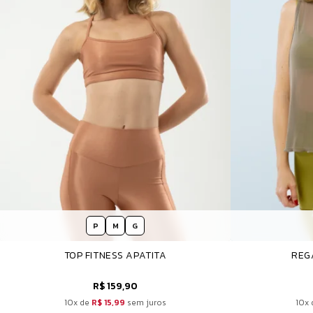
P
M
G
TOP FITNESS APATITA
REG
R$ 159,90
10x de
R$ 15,99
sem juros
10x