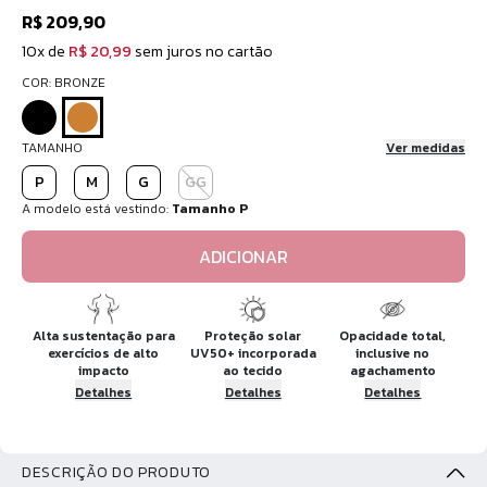
R$ 209,90
10x de
R$ 20,99
sem juros no cartão
COR: BRONZE
TAMANHO
Ver medidas
P
M
G
GG
A modelo está vestindo:
Tamanho P
ADICIONAR
Alta sustentação para
Proteção solar
Opacidade total,
exercícios de alto
UV50+ incorporada
inclusive no
impacto
ao tecido
agachamento
Detalhes
Detalhes
Detalhes
DESCRIÇÃO DO PRODUTO