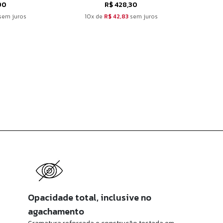
90
R$ 428,30
sem juros
10x de
R$ 42,83
sem juros
1
Opacidade total, inclusive no
agachamento