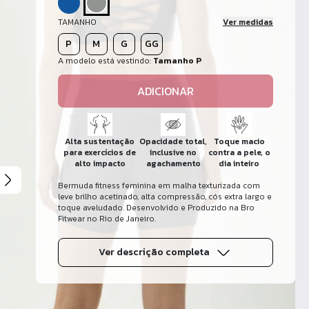
TAMANHO
Ver medidas
P
M
G
GG
A modelo está vestindo:
Tamanho P
ADICIONAR
Alta sustentação
Opacidade total,
Toque macio
para exercícios de
inclusive no
contra a pele, o
alto impacto
agachamento
dia inteiro
Bermuda fitness feminina em malha texturizada com
leve brilho acetinado, alta compressão, cós extra largo e
toque aveludado. Desenvolvido e Produzido na Bro
Fitwear no Rio de Janeiro.
Ver descrição completa