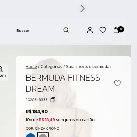
0
Home
/
Categorias
/
Saia shorts e bermudas
BERMUDA FITNESS
om
DREAM
2028348333
R$ 184,90
10x de
R$ 18,49
sem juros no cartão
COR: CINZA CROMO