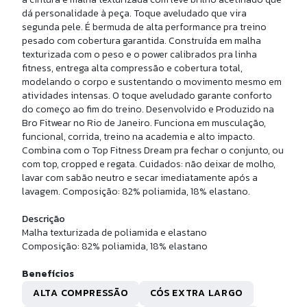
BERMUDA FITNESS ZANZIBAR
dá personalidade à peça. Toque aveludado que vira
segunda pele. É bermuda de alta performance pra treino
pesado com cobertura garantida. Construída em malha
R$ 169,90
texturizada com o peso e o power calibrados pra linha
10x de
R$ 16,99
sem juros
fitness, entrega alta compressão e cobertura total,
modelando o corpo e sustentando o movimento mesmo em
atividades intensas. O toque aveludado garante conforto
do começo ao fim do treino. Desenvolvido e Produzido na
Bro Fitwear no Rio de Janeiro. Funciona em musculação,
funcional, corrida, treino na academia e alto impacto.
Combina com o Top Fitness Dream pra fechar o conjunto, ou
com top, cropped e regata. Cuidados: não deixar de molho,
lavar com sabão neutro e secar imediatamente após a
lavagem. Composição: 82% poliamida, 18% elastano.
Descrição
Malha texturizada de poliamida e elastano
Composição: 82% poliamida, 18% elastano
U
Benefícios
 CANO MEDIO ALG PIMA
ALTA COMPRESSÃO
CÓS EXTRA LARGO