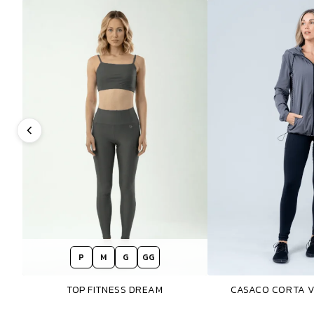
P
M
G
GG
TOP FITNESS DREAM
CASACO CORTA 