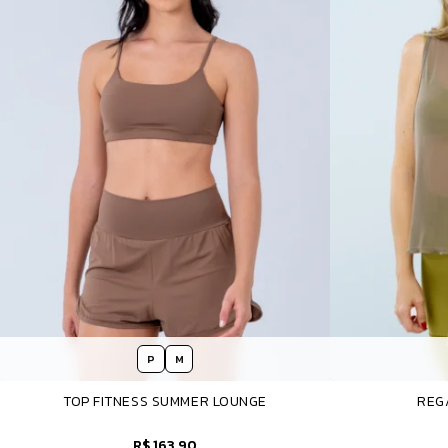
P
M
TOP FITNESS SUMMER LOUNGE
REG
R$ 163,90