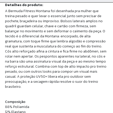
Detalhes do produto:
A Bermuda Fitness Montana foi desenhada pra mulher que
treina pesado e quer levar o essencial junto sem precisar de
pochete, braçadeira ou improviso. Bolsos laterais amplos no
quadril guardam celular, chave e cartão com firmeza, sem
balançar no movimento e sem deformar o caimento da peça. O
tecido é o diferencial da Montana: encorpado, de alta
gramatura, com toque firme que lembra algodão e compressão
real que sustenta a musculatura do começo ao fim do treino.
Cós alto reforçado afina a cintura e fica firme no abdômen, sem
rolar nem apertar. Os pespontos aparentes na lateral, no cós e
na barra são uma assinatura visual da peça e ao mesmo tempo
reforço estrutural. Combina com top de alto impacto pro treino
pesado, ou com outros looks para compor um visual mais
casual. A proteção UV50+ libera ela pro outdoor sem
preocupação, e a secagem rápida resolve o suor do treino
brasileiro.
Composição
88% Poliamida
12% Elastano