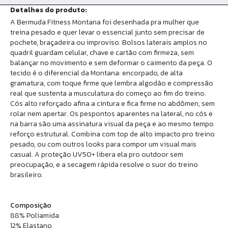
Detalhes do produto:
A Bermuda Fitness Montana foi desenhada pra mulher que
treina pesado e quer levar o essencial junto sem precisar de
pochete, braçadeira ou improviso. Bolsos laterais amplos no
quadril guardam celular, chave e cartão com firmeza, sem
balançar no movimento e sem deformar o caimento da peça. O
tecido é o diferencial da Montana: encorpado, de alta
gramatura, com toque firme que lembra algodão e compressão
real que sustenta a musculatura do começo ao fim do treino.
Cós alto reforçado afina a cintura e fica firme no abdômen, sem
rolar nem apertar. Os pespontos aparentes na lateral, no cós e
na barra são uma assinatura visual da peça e ao mesmo tempo
reforço estrutural. Combina com top de alto impacto pro treino
pesado, ou com outros looks para compor um visual mais
casual. A proteção UV50+ libera ela pro outdoor sem
preocupação, e a secagem rápida resolve o suor do treino
brasileiro.
Composição
88% Poliamida
12% Elastano