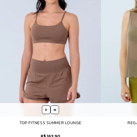
P
M
TOP FITNESS SUMMER LOUNGE
REG
R$ 163,90