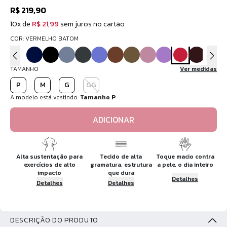
R$ 219,90
10x de
R$ 21,99
sem juros no cartão
COR: VERMELHO BATOM
TAMANHO
Ver medidas
P
M
G
GG
A modelo está vestindo:
Tamanho P
ADICIONAR
Alta sustentação para
Tecido de alta
Toque macio contra
exercícios de alto
gramatura, estrutura
a pele, o dia inteiro
impacto
que dura
Detalhes
Detalhes
Detalhes
DESCRIÇÃO DO PRODUTO