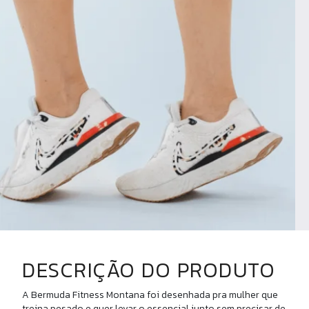
DESCRIÇÃO DO PRODUTO
A Bermuda Fitness Montana foi desenhada pra mulher que
treina pesado e quer levar o essencial junto sem precisar de