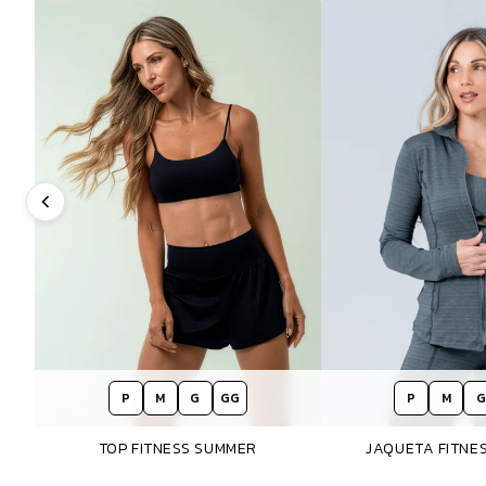
P
M
G
GG
P
M
G
TOP FITNESS SUMMER
JAQUETA FITNE