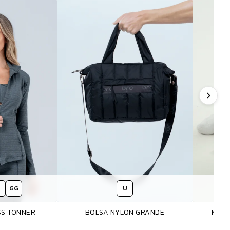
GG
U
SS TONNER
BOLSA NYLON GRANDE
MEIA