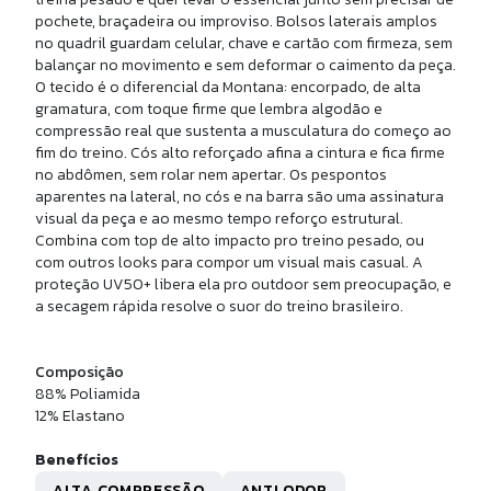
pochete, braçadeira ou improviso. Bolsos laterais amplos
no quadril guardam celular, chave e cartão com firmeza, sem
balançar no movimento e sem deformar o caimento da peça.
O tecido é o diferencial da Montana: encorpado, de alta
gramatura, com toque firme que lembra algodão e
compressão real que sustenta a musculatura do começo ao
fim do treino. Cós alto reforçado afina a cintura e fica firme
no abdômen, sem rolar nem apertar. Os pespontos
aparentes na lateral, no cós e na barra são uma assinatura
visual da peça e ao mesmo tempo reforço estrutural.
Combina com top de alto impacto pro treino pesado, ou
com outros looks para compor um visual mais casual. A
proteção UV50+ libera ela pro outdoor sem preocupação, e
a secagem rápida resolve o suor do treino brasileiro.
Composição
88% Poliamida
U
12% Elastano
 CANO MEDIO ALG PIMA
Benefícios
ALTA COMPRESSÃO
ANTI ODOR