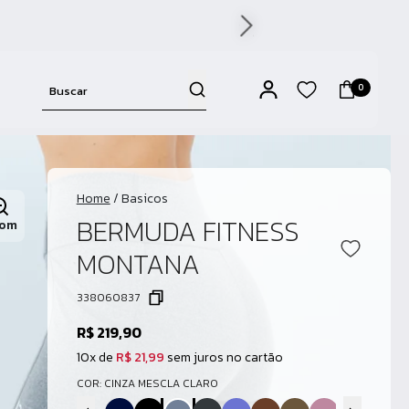
0
Home
/
Basicos
BERMUDA FITNESS
om
MONTANA
338060837
R$ 219,90
10x de
R$ 21,99
sem juros no cartão
COR: CINZA MESCLA CLARO