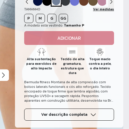
TAMANHO
Ver medidas
P
M
G
GG
A modelo está vestindo:
Tamanho P
ADICIONAR
Alta sustentação
Tecido de alta
Toque macio
para exercícios de
gramatura,
contra a pele,
alto impacto
estrutura que
o dia inteiro
dura
Bermuda fitness Montana de alta compressão com
bolsos laterais funcionais e cós alto reforçado. Tecido
encorpado de toque firme que lembra algodão, com
proteção UV50+ e secagem rápida. Pespontos
aparentes em construção utilitária, desenvolvida na Bro
Fitwear no Rio.
Ver descrição completa