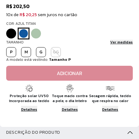
R$ 202,50
10x de
R$ 20,25
sem juros no cartão
COR: AZUL TITAN
TAMANHO
Ver medidas
P
M
G
GG
A modelo está vestindo:
Tamanho P
ADICIONAR
Proteção solar UV50
Toque macio contra
Secagem rápida, tecido
incorporada ao tecido
a pele, o dia inteiro
que respira no calor
Detalhes
Detalhes
Detalhes
DESCRIÇÃO DO PRODUTO