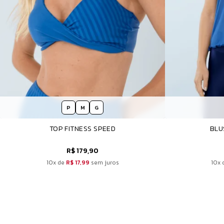
P
M
G
TOP FITNESS SPEED
BLU
R$ 179,90
10x de
R$ 17,99
sem juros
10x 