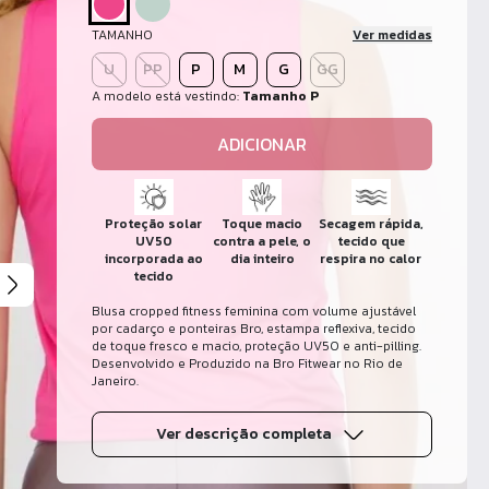
TAMANHO
Ver medidas
U
PP
P
M
G
GG
A modelo está vestindo:
Tamanho P
ADICIONAR
Proteção solar
Toque macio
Secagem rápida,
UV50
contra a pele, o
tecido que
incorporada ao
dia inteiro
respira no calor
tecido
Blusa cropped fitness feminina com volume ajustável
por cadarço e ponteiras Bro, estampa reflexiva, tecido
de toque fresco e macio, proteção UV50 e anti-pilling.
Desenvolvido e Produzido na Bro Fitwear no Rio de
Janeiro.
Ver descrição completa