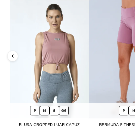
P
M
G
GG
P
M
BLUSA CROPPED LUAR CAPUZ
BERMUDA FITNE