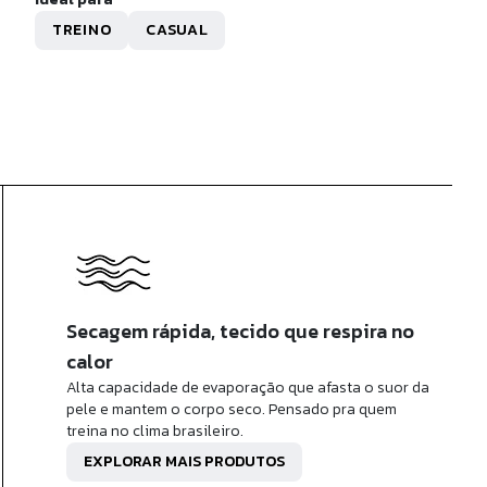
R$ 428,30
TREINO
CASUAL
x de
R$ 42,83
sem juros
Secagem rápida, tecido que respira no
calor
Alta capacidade de evaporação que afasta o suor da
pele e mantem o corpo seco. Pensado pra quem
treina no clima brasileiro.
EXPLORAR MAIS PRODUTOS