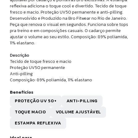
reflexiva adiciona o toque cool e divertido. Tecido de toque
fresco e macio. Proteção UV50 permanente e anti-pilling.
Desenvolvido e Produzido na Bro Fitwear no Rio de Janeiro.
Peça que renova o visual em segundos. Funciona sobre tops
pra treino e em composições casuais. O cadarço permite
ajustar o volume ao seu estilo. Composição: 89% poliamida,
11% elastano.
Descrição
Tecido de toque fresco e macio
Proteção UV50 permanente
Anti-pilling
Composição: 89% poliamida, 11% elastano
Benefícios
PROTEÇÃO UV 50+
ANTI-PILLING
TOQUE MACIO
VOLUME AJUSTÁVEL
U
ESTAMPA REFLEXIVA
LSA NYLON GRANDE
Ideal para