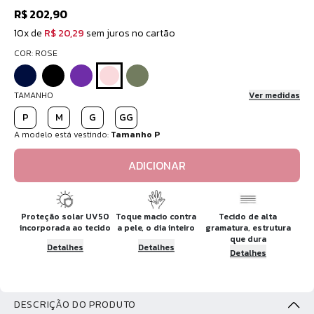
R$ 202,90
10x de
R$ 20,29
sem juros no cartão
COR: ROSE
TAMANHO
Ver medidas
P
M
G
GG
A modelo está vestindo:
Tamanho P
ADICIONAR
Proteção solar UV50
Toque macio contra
Tecido de alta
incorporada ao tecido
a pele, o dia inteiro
gramatura, estrutura
que dura
Detalhes
Detalhes
Detalhes
DESCRIÇÃO DO PRODUTO