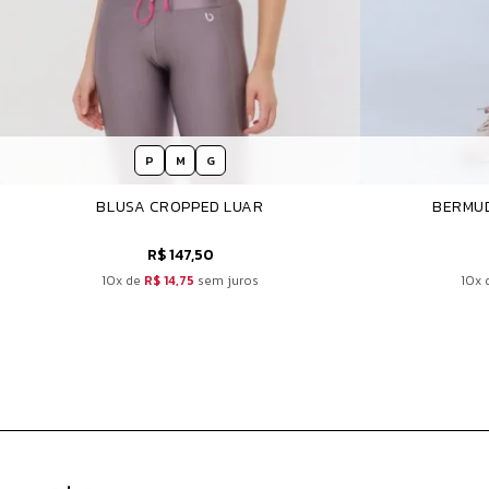
P
M
G
BLUSA CROPPED LUAR
BERMUD
R$ 147,50
10x de
R$ 14,75
sem juros
10x 