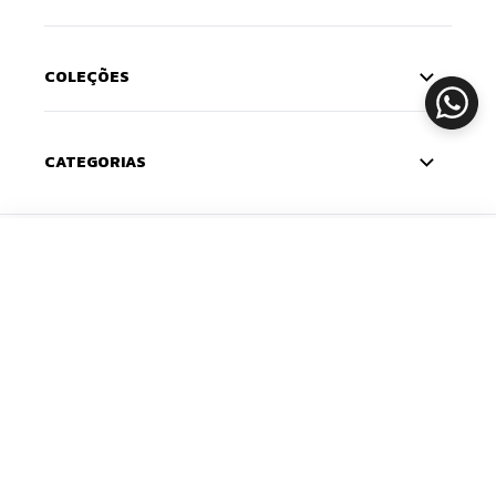
COLEÇÕES
CATEGORIAS
CADASTRE-SE
ADICIONAR
Deixe seu e-mail e receba 10% de desconto na
primeira compra — o cupom chega na sua caixa de
entrada. Com novidades e lançamentos em primeira
mão.