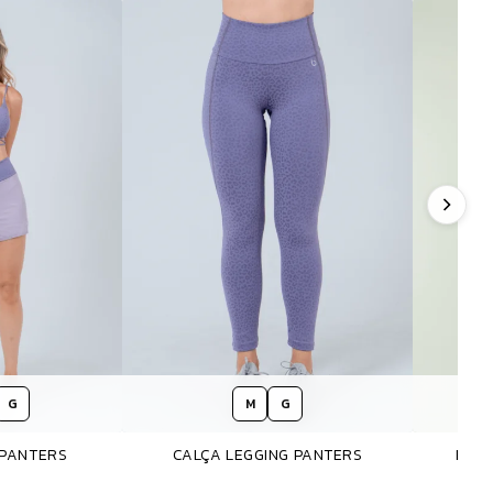
G
M
G
 PANTERS
CALÇA LEGGING PANTERS
REG