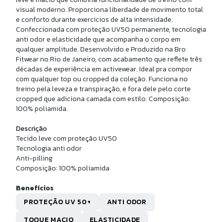
JAQUETA CORTA VENTO WIND
visual moderno. Proporciona liberdade de movimento total
e conforto durante exercicios de alta intensidade.
Confeccionada com proteção UV50 permanente, tecnologia
R$ 459,90
anti odor e elasticidade que acompanha o corpo em
10x de
R$ 45,99
sem juros
qualquer amplitude. Desenvolvido e Produzido na Bro
Fitwear no Rio de Janeiro, com acabamento que reflete três
décadas de experiência em activewear. Ideal pra compor
com qualquer top ou cropped da coleção. Funciona no
treino pela leveza e transpiração, e fora dele pelo corte
cropped que adiciona camada com estilo. Composição:
100% poliamida.
Descrição
Tecido leve com proteção UV50
Tecnologia anti odor
Anti-pilling
Composição: 100% poliamida
M
Benefícios
PROTEÇÃO UV 50+
ANTI ODOR
ATA CROPPED VERANO
TOQUE MACIO
ELASTICIDADE