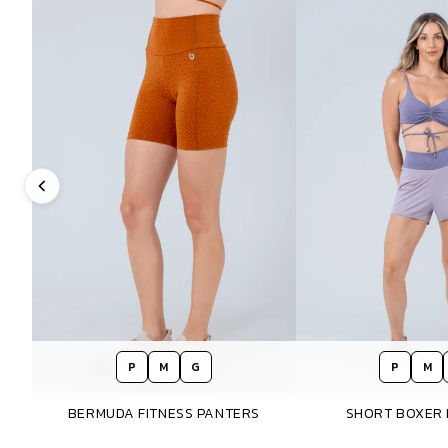
P
M
G
P
M
BERMUDA FITNESS PANTERS
SHORT BOXER