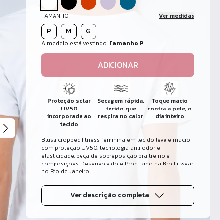
TAMANHO
Ver medidas
P
M
G
A modelo está vestindo:
Tamanho P
ADICIONAR
Proteção solar
Secagem rápida,
Toque macio
UV50
tecido que
contra a pele, o
incorporada ao
respira no calor
dia inteiro
tecido
Blusa cropped fitness feminina em tecido leve e macio
com proteção UV50, tecnologia anti odor e
elasticidade, peça de sobreposição pra treino e
composições. Desenvolvido e Produzido na Bro Fitwear
no Rio de Janeiro.
Ver descrição completa