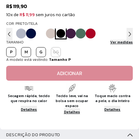
R$ 119,90
10x de
R$ 11,99
sem juros no cartão
COR: PRETO/TELA
TAMANHO
Ver medidas
P
M
G
GG
A modelo está vestindo:
Tamanho P
ADICIONAR
Secagem rápida, tecido
Tecido leve, vai na
Toque macio contra
que respira no calor
bolsa sem ocupar
a pele, o dia inteiro
espaco
Detalhes
Detalhes
Detalhes
DESCRIÇÃO DO PRODUTO