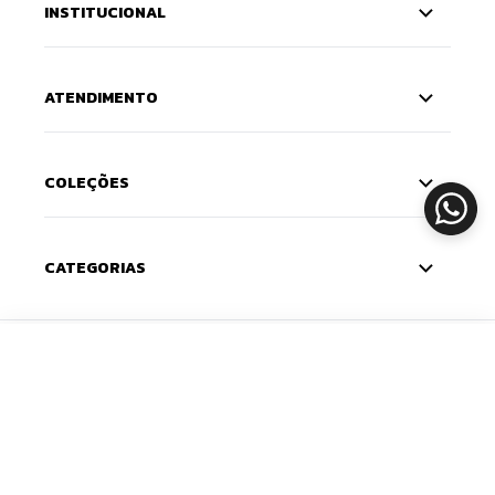
INSTITUCIONAL
ATENDIMENTO
COLEÇÕES
CATEGORIAS
CADASTRE-SE
ADICIONAR
Deixe seu e-mail e receba 10% de desconto na
primeira compra — o cupom chega na sua caixa de
entrada. Com novidades e lançamentos em primeira
mão.