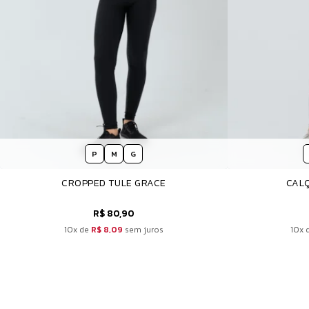
P
M
G
CROPPED TULE GRACE
CALÇ
R$ 80,90
10x de
R$ 8,09
sem juros
10x 