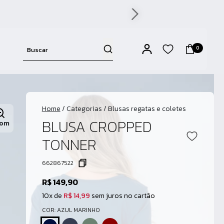
0
Home
/
Categorias
/
Blusas regatas e coletes
BLUSA CROPPED
om
TONNER
662867522
R$ 149,90
10x de
R$ 14,99
sem juros no cartão
COR: AZUL MARINHO