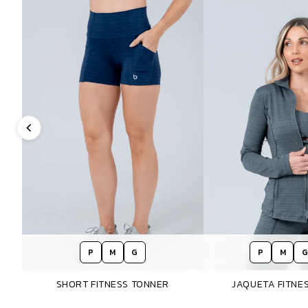
P
M
G
P
M
G
SHORT FITNESS TONNER
JAQUETA FITNE