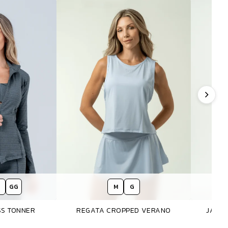
GG
M
G
SS TONNER
REGATA CROPPED VERANO
JAQUE