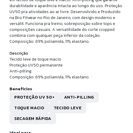
BERMUDA FITNESS MONTANA
durabilidade e aparência intacta ao longo do uso. Proteção
UV50 pra atividades ao ar livre. Desenvolvido e Produzido
na Bro Fitwear no Rio de Janeiro, com design moderno e
R$ 219,90
versátil. Funciona pra treino, sobreposição sobre tops e
10x de
R$ 21,99
sem juros
composições casuais. A versatilidade do corte cropped
combina com qualquer peça inferior da coleção.
Composição: 89% poliamida, 11% elastano.
Descrição
Tecido leve de toque macio
Proteção UV50 permanente
Anti-pilling
Composição: 89% poliamida, 11% elastano
Benefícios
PROTEÇÃO UV 50+
ANTI-PILLING
TOQUE MACIO
TECIDO LEVE
P
M
SECAGEM RÁPIDA
TA CORTA VENTO WIND
Ideal para