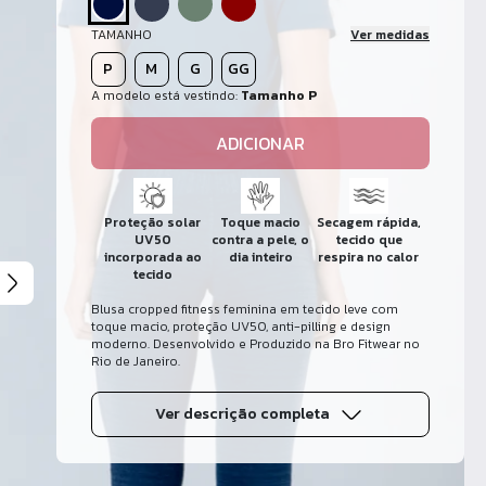
TAMANHO
Ver medidas
P
M
G
GG
A modelo está vestindo:
Tamanho P
ADICIONAR
Proteção solar
Toque macio
Secagem rápida,
UV50
contra a pele, o
tecido que
incorporada ao
dia inteiro
respira no calor
tecido
Blusa cropped fitness feminina em tecido leve com
toque macio, proteção UV50, anti-pilling e design
moderno. Desenvolvido e Produzido na Bro Fitwear no
Rio de Janeiro.
Ver descrição completa