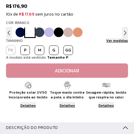
R$ 176,90
10x de
R$ 17,69
sem juros no cartão
COR: BRANCO
TAMANHO
Ver medidas
PP
P
M
G
GG
A modelo está vestindo:
Tamanho P
ADICIONAR
Proteção solar UV50
Toque macio contra
Secagem rápida, tecido
incorporada ao tecido
a pele, o dia inteiro
que respira no calor
Detalhes
Detalhes
Detalhes
DESCRIÇÃO DO PRODUTO