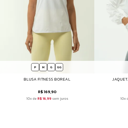
P
M
G
GG
BLUSA FITNESS BOREAL
JAQUET
R$ 169,90
10x de
R$ 16,99
sem juros
10x 