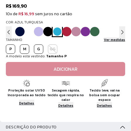
R$ 169,90
10x de
R$ 16,99
sem juros no cartão
COR: AZUL TURQUESA
TAMANHO
Ver medidas
P
M
G
GG
A modelo está vestindo:
Tamanho P
ADICIONAR
Proteção solar UV50
Secagem rápida,
Tecido leve, vai na
incorporada ao tecido
tecido que respira no
bolsa sem ocupar
calor
espaco
Detalhes
Detalhes
Detalhes
DESCRIÇÃO DO PRODUTO