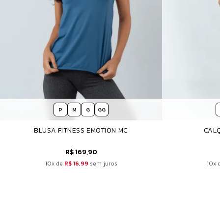
P
M
G
GG
BLUSA FITNESS EMOTION MC
CALÇ
R$ 169,90
10x de
R$ 16,99
sem juros
10x 