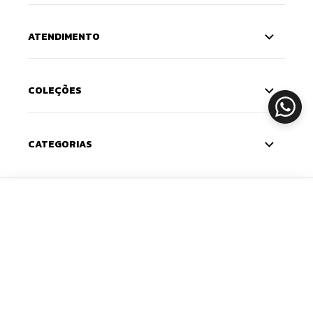
ATENDIMENTO
COLEÇÕES
CATEGORIAS
CADASTRE-SE
ADICIONAR
Deixe seu e-mail e receba 10% de desconto na
primeira compra — o cupom chega na sua caixa de
entrada. Com novidades e lançamentos em primeira
mão.