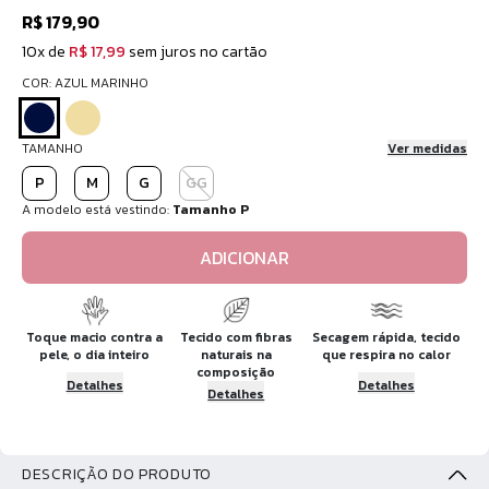
R$ 179,90
10x de
R$ 17,99
sem juros no cartão
COR: AZUL MARINHO
TAMANHO
Ver medidas
P
M
G
GG
A modelo está vestindo:
Tamanho P
ADICIONAR
Toque macio contra a
Tecido com fibras
Secagem rápida, tecido
pele, o dia inteiro
naturais na
que respira no calor
composição
Detalhes
Detalhes
Detalhes
DESCRIÇÃO DO PRODUTO