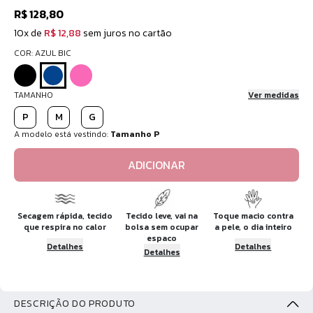
R$ 128,80
10x de
R$ 12,88
sem juros no cartão
COR: AZUL BIC
TAMANHO
Ver medidas
P
M
G
A modelo está vestindo:
Tamanho P
ADICIONAR
Secagem rápida, tecido
Tecido leve, vai na
Toque macio contra
que respira no calor
bolsa sem ocupar
a pele, o dia inteiro
espaco
Detalhes
Detalhes
Detalhes
DESCRIÇÃO DO PRODUTO