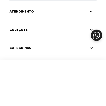
ATENDIMENTO
COLEÇÕES
CATEGORIAS
CADASTRE-SE
ADICIONAR
Deixe seu e-mail e receba 10% de desconto na
primeira compra — o cupom chega na sua caixa de
entrada. Com novidades e lançamentos em primeira
mão.