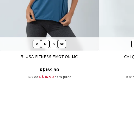
P
M
G
GG
BLUSA FITNESS EMOTION MC
CALÇ
R$ 169,90
10x de
R$ 16,99
sem juros
10x 