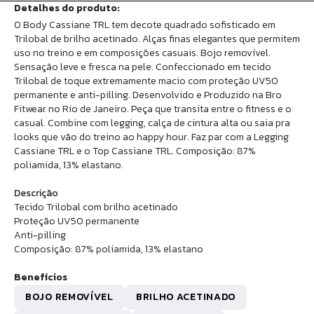
Detalhes do produto:
O Body Cassiane TRL tem decote quadrado sofisticado em
Trilobal de brilho acetinado. Alças finas elegantes que permitem
uso no treino e em composições casuais. Bojo removível.
Sensação leve e fresca na pele. Confeccionado em tecido
Trilobal de toque extremamente macio com proteção UV50
permanente e anti-pilling. Desenvolvido e Produzido na Bro
Fitwear no Rio de Janeiro. Peça que transita entre o fitness e o
casual. Combine com legging, calça de cintura alta ou saia pra
looks que vão do treino ao happy hour. Faz par com a Legging
Cassiane TRL e o Top Cassiane TRL. Composição: 87%
poliamida, 13% elastano.
Descrição
Tecido Trilobal com brilho acetinado
Proteção UV50 permanente
Anti-pilling
Composição: 87% poliamida, 13% elastano
Benefícios
BOJO REMOVÍVEL
BRILHO ACETINADO