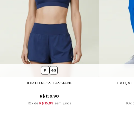
P
GG
TOP FITNESS CASSIANE
CALÇA L
R$ 159,90
10x de
R$ 15,99
sem juros
10x 