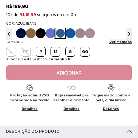
R$ 189,90
10x de
R$ 18,99
sem juros no cartão
COR: AZUL JEANS
TAMANHO
Ver medidas
U
PP
P
M
G
GG
A modelo está vestindo:
Tamanho P
ADICIONAR
Proteção solar UV50
Bojo removível pra
Toque macio contra a
incorporada ao tecido
escolher o caimento
pele, o dia inteiro
Detalhes
Detalhes
Detalhes
DESCRIÇÃO DO PRODUTO