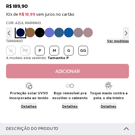
R$ 189,90
10x de
R$ 18,99
sem juros no cartão
COR: AZUL MARINHO
TAMANHO
Ver medidas
U
PP
P
M
G
GG
A modelo está vestindo:
Tamanho P
ADICIONAR
Proteção solar UV50
Bojo removível pra
Toque macio contra a
incorporada ao tecido
escolher o caimento
pele, o dia inteiro
Detalhes
Detalhes
Detalhes
DESCRIÇÃO DO PRODUTO