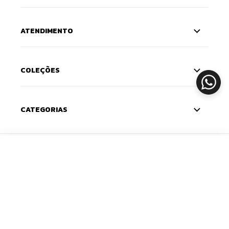
ATENDIMENTO
COLEÇÕES
CATEGORIAS
CADASTRE-SE
ADICIONAR
Deixe seu e-mail e receba 10% de desconto na
primeira compra — o cupom chega na sua caixa de
entrada. Com novidades e lançamentos em primeira
mão.