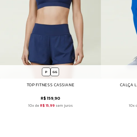
P
GG
TOP FITNESS CASSIANE
CALÇA L
R$ 159,90
10x de
R$ 15,99
sem juros
10x 