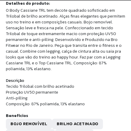
Detalhes do produto:
O Body Cassiane TRL tem decote quadrado sofisticado em
Trilobal de brilho acetinado. Alças finas elegantes que permitem
uso no treino e em composições casuais. Bojo removível.
Sensação leve e fresca na pele. Confeccionado em tecido
Trilobal de toque extremamente macio com proteção UV50
permanente e anti-pilling. Desenvolvido e Produzido na Bro
Fitwear no Rio de Janeiro. Peça que transita entre o fitness e o
casual. Combine com legging, calça de cintura alta ou saia pra
looks que vão do treino ao happy hour. Faz par com a Legging
Cassiane TRL e o Top Cassiane TRL. Composição: 87%
poliamida, 13% elastano.
Descrição
Tecido Trilobal com brilho acetinado
Proteção UV50 permanente
Anti-pilling
Composição: 87% poliamida, 13% elastano
Benefícios
BOJO REMOVÍVEL
BRILHO ACETINADO