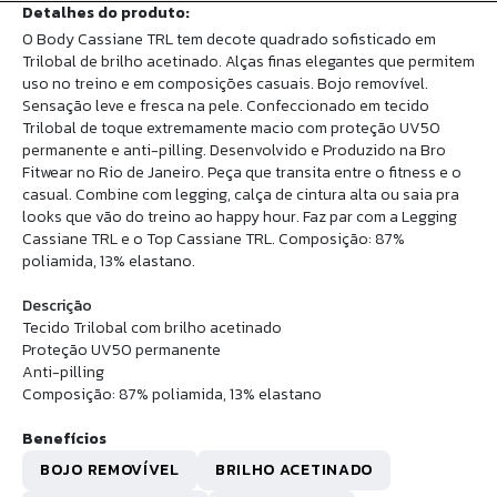
Detalhes do produto:
O Body Cassiane TRL tem decote quadrado sofisticado em
Trilobal de brilho acetinado. Alças finas elegantes que permitem
uso no treino e em composições casuais. Bojo removível.
Sensação leve e fresca na pele. Confeccionado em tecido
Trilobal de toque extremamente macio com proteção UV50
permanente e anti-pilling. Desenvolvido e Produzido na Bro
Fitwear no Rio de Janeiro. Peça que transita entre o fitness e o
casual. Combine com legging, calça de cintura alta ou saia pra
looks que vão do treino ao happy hour. Faz par com a Legging
Cassiane TRL e o Top Cassiane TRL. Composição: 87%
poliamida, 13% elastano.
Descrição
Tecido Trilobal com brilho acetinado
Proteção UV50 permanente
Anti-pilling
Composição: 87% poliamida, 13% elastano
Benefícios
BOJO REMOVÍVEL
BRILHO ACETINADO