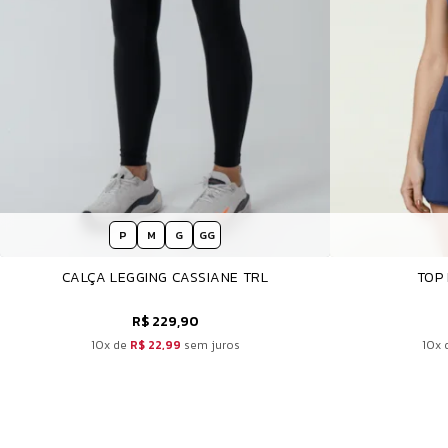
P
M
G
GG
CALÇA LEGGING CASSIANE TRL
TOP
R$ 229,90
10x de
R$ 22,99
sem juros
10x 