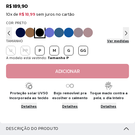
R$ 189,90
10x de
R$ 18,99
sem juros no cartão
COR: PRETO
TAMANHO
Ver medidas
U
PP
P
M
G
GG
A modelo está vestindo:
Tamanho P
ADICIONAR
Proteção solar UV50
Bojo removível pra
Toque macio contra a
incorporada ao tecido
escolher o caimento
pele, o dia inteiro
Detalhes
Detalhes
Detalhes
DESCRIÇÃO DO PRODUTO