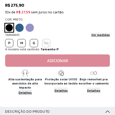
R$ 275,90
10x de
R$ 27,59
sem juros no cartão
COR: PRETO
TAMANHO
Ver medidas
P
M
G
GG
A modelo está vestindo:
Tamanho P
ADICIONAR
Alta sustentação para
Proteção solar UV50
Bojo removível pra
exercicios de alto
incorporada ao tecido
escolher o caimento
impacto
Detalhes
Detalhes
Detalhes
DESCRIÇÃO DO PRODUTO