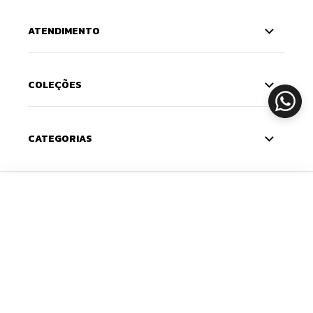
ATENDIMENTO
COLEÇÕES
CATEGORIAS
CADASTRE-SE
ADICIONAR
Deixe seu e-mail e receba 10% de desconto na
primeira compra — o cupom chega na sua caixa de
entrada. Com novidades e lançamentos em primeira
mão.