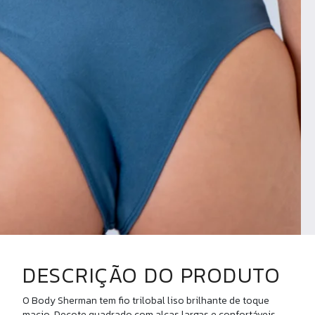
DESCRIÇÃO DO PRODUTO
U
O Body Sherman tem fio trilobal liso brilhante de toque
macio. Decote quadrado com alças largas e confortáveis,