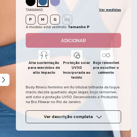
TAMANHO
Ver medidas
P
M
G
GG
A modelo está vestindo:
Tamanho P
ADICIONAR
Alta sustentação
Proteção solar
Bojo removível
para exercicios de
UV50
pra escolher o
alto impacto
incorporada ao
caimento
tecido
Body fitness feminino em fio trilobal brilhante de toque
macio, decote quadrado, alças largas, bojo removível,
anti odor e proteção UV50. Desenvolvido e Produzido
na Bro Fitwear no Rio de Janeiro.
Ver descrição completa