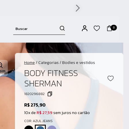
0
Home
/
Categorias
/
Bodies e vestidos
BODY FITNESS
om
SHERMAN
1820296882
R$ 275,90
10x de
R$ 27,59
sem juros no cartão
COR: AZUL JEANS