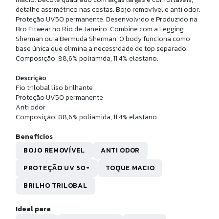
BOLSA NYLON MÉDIA
detalhe assimétrico nas costas. Bojo removível e anti odor.
Proteção UV50 permanente. Desenvolvido e Produzido na
Bro Fitwear no Rio de Janeiro. Combine com a Legging
R$ 420,95
Sherman ou a Bermuda Sherman. O body funciona como
10x de
R$ 42,09
sem juros
base única que elimina a necessidade de top separado.
Composição: 88,6% poliamida, 11,4% elastano.
Descrição
Fio trilobal liso brilhante
Proteção UV50 permanente
Anti odor
Composição: 88,6% poliamida, 11,4% elastano
Benefícios
BOJO REMOVÍVEL
ANTI ODOR
PROTEÇÃO UV 50+
TOQUE MACIO
P
M
G
BRILHO TRILOBAL
USA TULE PISTACHE
Ideal para