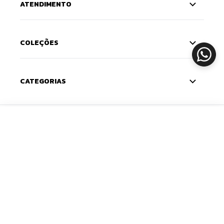
ATENDIMENTO
COLEÇÕES
CATEGORIAS
CADASTRE-SE
ADICIONAR
Deixe seu e-mail e receba 10% de desconto na
primeira compra — o cupom chega na sua caixa de
entrada. Com novidades e lançamentos em primeira
mão.