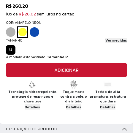
R$ 260,20
10x de
R$ 26,02
sem juros no cartão
COR: AMARELO NEON
TAMANHO
Ver medidas
U
A modelo está vestindo:
Tamanho P
ADICIONAR
Tecnologia hidrorrepelente,
Toque macio
Tecido de alta
protege de respingos e
contra a pele, o
gramatura, estrutura
chuva leve
dia inteiro
que dura
Detalhes
Detalhes
Detalhes
DESCRIÇÃO DO PRODUTO