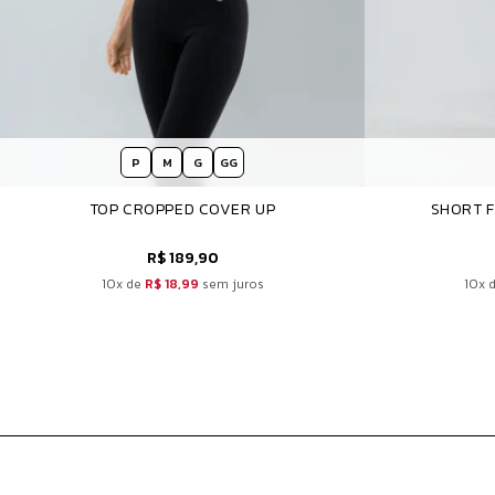
P
M
G
GG
TOP CROPPED COVER UP
SHORT F
R$ 189,90
10x de
R$ 18,99
sem juros
10x 