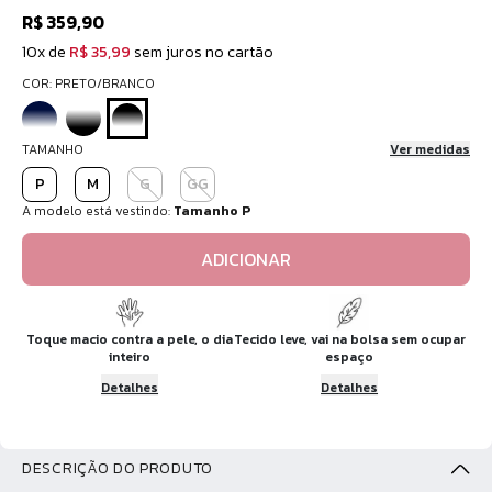
R$ 359,90
10x de
R$ 35,99
sem juros no cartão
COR: PRETO/BRANCO
TAMANHO
Ver medidas
P
M
G
GG
A modelo está vestindo:
Tamanho P
ADICIONAR
Toque macio contra a pele, o dia
Tecido leve, vai na bolsa sem ocupar
inteiro
espaço
Detalhes
Detalhes
DESCRIÇÃO DO PRODUTO