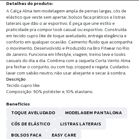
Detalhes do produto:
A Calça Alma tem modelagem ampla de pernas largas, cós de
elástico que veste sem apertar, bolsos faca práticos e listras
laterais que dão o ar esportivo. É peça que une estilo e
praticidade pra compor look casual ou esportivo. Construída
em tecido cupro like de toque aveludado, entrega elegância e
conforto em qualquer ocasião. Caimento fluido que acompanha
o movimento. Desenvolvido e Produzido na Bro Fitwear no Rio
de Janeiro. Funciona em lifestyle, viagem, treino leve e looks
casuais do dia a dia. Combina com a Jaqueta Corta Vento Alma
pra fechar o conjunto, ou com top, cropped e regata. Cuidados:
lavar com sabão neutro, não usar alvejante e secar à sombra.
Descrição
Tecido cupro like
Composição: 90% poliéster e, 10% elastano.
Benefícios
TOQUE AVELUDADO
MODELAGEM PANTALONA
CÓS DE ELÁSTICO
LISTRAS LATERAIS
BOLSOS FACA
EASY CARE