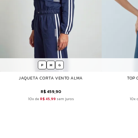
P
M
G
JAQUETA CORTA VENTO ALMA
TOP 
R$ 459,90
10x de
R$ 45,99
sem juros
10x 