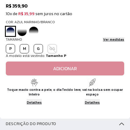
R$ 359,90
10x de
R$ 35,99
sem juros no cartão
COR: AZUL MARINHO/BRANCO
TAMANHO
Ver medidas
P
M
G
GG
A modelo está vestindo:
Tamanho P
ADICIONAR
Toque macio contra a pele, o dia
Tecido leve, vai na bolsa sem ocupar
inteiro
espaço
Detalhes
Detalhes
DESCRIÇÃO DO PRODUTO