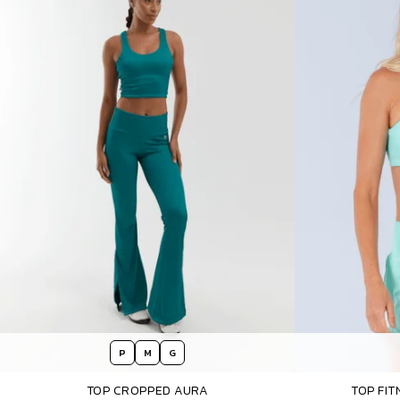
P
M
G
TOP CROPPED AURA
TOP FI