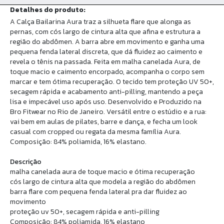
Detalhes do produto:
A Calça Bailarina Aura traz a silhueta flare que alonga as
pernas, com cós largo de cintura alta que afina e estrutura a
região do abdômen. A barra abre em movimento e ganha uma
pequena fenda lateral discreta, que dá fluidez ao caimento e
revela o tênis na passada. Feita em malha canelada Aura, de
toque macio e caimento encorpado, acompanha o corpo sem
marcar e tem ótima recuperação. O tecido tem proteção UV 50+,
secagem rápida e acabamento anti-pilling, mantendo a peça
lisa e impecável uso após uso. Desenvolvido e Produzido na
Bro Fitwear no Rio de Janeiro. Versátil entre o estúdio e a rua:
vai bem em aulas de pilates, barre e dança, e fecha um look
casual com cropped ou regata da mesma família Aura.
Composição: 84% poliamida, 16% elastano.
Descrição
malha canelada aura de toque macio e ótima recuperação
cós largo de cintura alta que modela a região do abdômen
barra flare com pequena fenda lateral pra dar fluidez ao
movimento
proteção uv 50+, secagem rápida e anti-pilling
Composição: 84% poliamida, 16% elastano