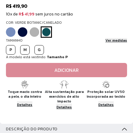
R$ 419,90
10x de
R$ 41,99
sem juros no cartão
COR: VERDE BOTANIC/CANELADO
TAMANHO
Ver medidas
P
M
G
A modelo está vestindo:
Tamanho P
ADICIONAR
Toque macio contra
Alta sustentação para
Proteção solar UV50
a pele, o dia inteiro
exercícios de alto
incorporada ao tecido
impacto
Detalhes
Detalhes
Detalhes
DESCRIÇÃO DO PRODUTO