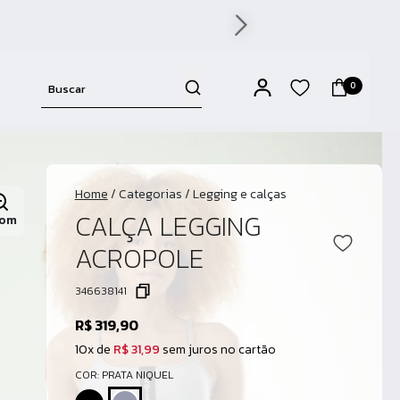
0
Home
/
Categorias
/
Legging e calças
CALÇA LEGGING
om
ACROPOLE
346638141
R$ 319,90
10x de
R$ 31,99
sem juros no cartão
COR: PRATA NIQUEL