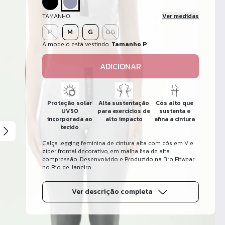
TAMANHO
Ver medidas
P
M
G
GG
A modelo está vestindo:
Tamanho P
ADICIONAR
Proteção solar
Alta sustentação
Cós alto que
UV50
para exercícios de
sustenta e
incorporada ao
alto impacto
afina a cintura
tecido
Calça legging feminina de cintura alta com cós em V e
zíper frontal decorativo, em malha lisa de alta
compressão. Desenvolvido e Produzido na Bro Fitwear
no Rio de Janeiro.
Ver descrição completa