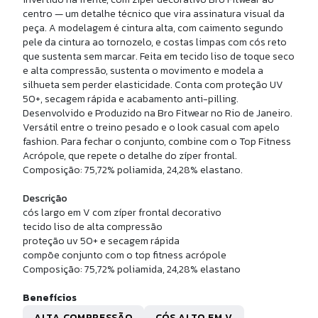
JAQUETA FITNESS TONNER
centro — um detalhe técnico que vira assinatura visual da
peça. A modelagem é cintura alta, com caimento segundo
pele da cintura ao tornozelo, e costas limpas com cós reto
R$ 459,90
que sustenta sem marcar. Feita em tecido liso de toque seco
10x de
R$ 45,99
sem juros
e alta compressão, sustenta o movimento e modela a
silhueta sem perder elasticidade. Conta com proteção UV
50+, secagem rápida e acabamento anti-pilling.
Desenvolvido e Produzido na Bro Fitwear no Rio de Janeiro.
Versátil entre o treino pesado e o look casual com apelo
fashion. Para fechar o conjunto, combine com o Top Fitness
Acrópole, que repete o detalhe do zíper frontal.
Composição: 75,72% poliamida, 24,28% elastano.
Descrição
cós largo em V com zíper frontal decorativo
tecido liso de alta compressão
proteção uv 50+ e secagem rápida
compõe conjunto com o top fitness acrópole
P
G
GG
Composição: 75,72% poliamida, 24,28% elastano
P FITNESS ATLANTA
Benefícios
ALTA COMPRESSÃO
CÓS ALTO EM V