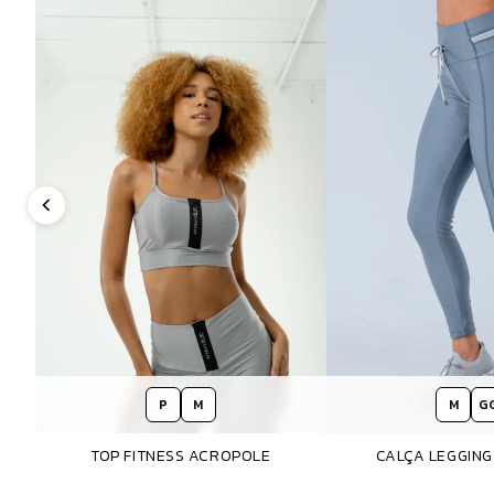
P
M
M
G
TOP FITNESS ACROPOLE
CALÇA LEGGIN