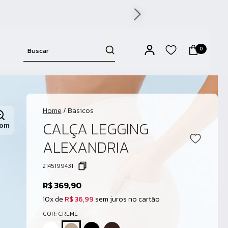
NO CARTÃO
0
Home
/
Basicos
CALÇA LEGGING
om
ALEXANDRIA
2145199431
R$ 369,90
10x de
R$ 36,99
sem juros no cartão
COR: CREME