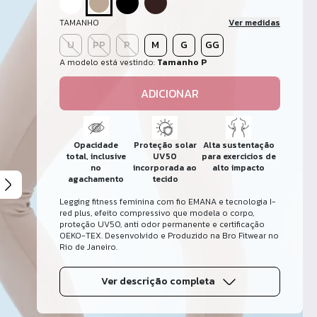
TAMANHO
Ver medidas
U
PP
P
M
G
GG
A modelo está vestindo:
Tamanho P
ADICIONAR
Opacidade
Proteção solar
Alta sustentação
total, inclusive
UV50
para exercicios de
no
incorporada ao
alto impacto
agachamento
tecido
Legging fitness feminina com fio EMANA e tecnologia I-
red plus, efeito compressivo que modela o corpo,
proteção UV50, anti odor permanente e certificação
OEKO-TEX. Desenvolvido e Produzido na Bro Fitwear no
Rio de Janeiro.
Ver descrição completa