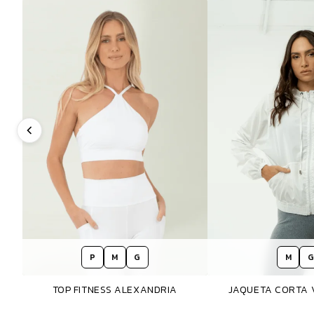
P
M
G
M
G
TOP FITNESS ALEXANDRIA
JAQUETA CORTA 