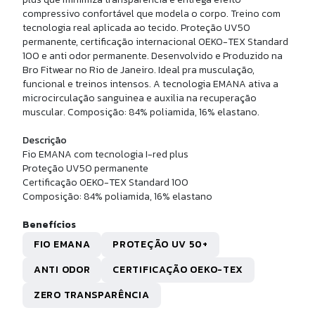
CALÇA LEGGING DUSK HARMONIA
compressivo confortável que modela o corpo. Treino com
tecnologia real aplicada ao tecido. Proteção UV50
permanente, certificação internacional OEKO-TEX Standard
R$ 253,00
100 e anti odor permanente. Desenvolvido e Produzido na
10x de
R$ 25,30
sem juros
Bro Fitwear no Rio de Janeiro. Ideal pra musculação,
funcional e treinos intensos. A tecnologia EMANA ativa a
microcirculação sanguinea e auxilia na recuperação
muscular. Composição: 84% poliamida, 16% elastano.
Descrição
Fio EMANA com tecnologia I-red plus
Proteção UV50 permanente
Certificação OEKO-TEX Standard 100
Composição: 84% poliamida, 16% elastano
Benefícios
FIO EMANA
PROTEÇÃO UV 50+
U
ANTI ODOR
CERTIFICAÇÃO OEKO-TEX
 CANO MEDIO ALG PIMA
ZERO TRANSPARÊNCIA