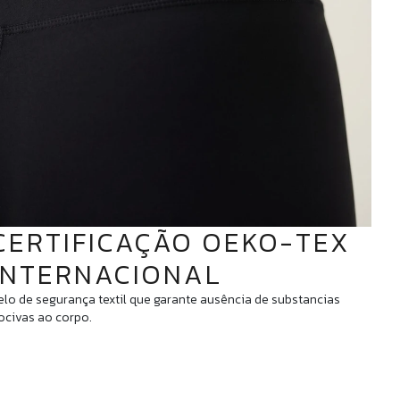
CERTIFICAÇÃO OEKO-TEX
INTERNACIONAL
elo de segurança textil que garante ausência de substancias
ocivas ao corpo.