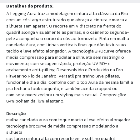
Detalhes do produto:
A Legging Aura traz a modelagem cintura alta clássica da Bro
com um cós largo estruturado que abraça a cintura e marca a
silhueta sem apertar. O recorte em V discreto na frente do
quadril alonga visualmente as pernas, e o caimento segunda-
pele acompanha o corpo do cós ao tornozelo. Feita em malha
canelada Aura, com linhas verticais finas que dão textura ao
tecido e leve efeito alongador. A tecnologia BROcurve oferece
média compressão para modelar a silhueta sem restringir o
movimento, com secagem rápida, proteção UV 50+ e
acabamento anti-pilling. Desenvolvido e Produzido na Bro
Fitwear no Rio de Janeiro. Versátil pra treino leve, pilates,
funcional e dia a dia. Combina com o top Aura da mesma família
pra fechar o look conjunto, e também aceita cropped ou
camiseta oversized pra um styling mais casual. Composição:
84% poliamida, 16% elastano.
Descrição
malha canelada aura com toque macio e leve efeito alongador
tecnologia brocurve de média compressão modelando a
silhueta
cós largo cintura alta com recorte em v sutil no quadril