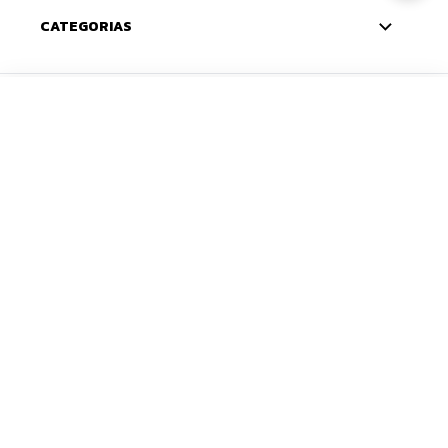
CATEGORIAS
CADASTRE-SE
ADICIONAR
Deixe seu e-mail e receba 10% de desconto na
primeira compra — o cupom chega na sua caixa de
entrada. Com novidades e lançamentos em primeira
mão.