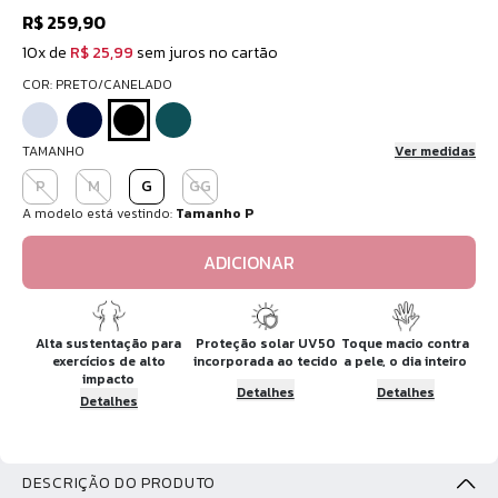
R$ 259,90
10x de
R$ 25,99
sem juros no cartão
COR: PRETO/CANELADO
TAMANHO
Ver medidas
P
M
G
GG
A modelo está vestindo:
Tamanho P
ADICIONAR
Alta sustentação para
Proteção solar UV50
Toque macio contra
exercícios de alto
incorporada ao tecido
a pele, o dia inteiro
impacto
Detalhes
Detalhes
Detalhes
DESCRIÇÃO DO PRODUTO