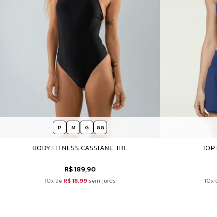
P
M
G
GG
BODY FITNESS CASSIANE TRL
TOP
R$ 189,90
10x de
R$ 18,99
sem juros
10x 