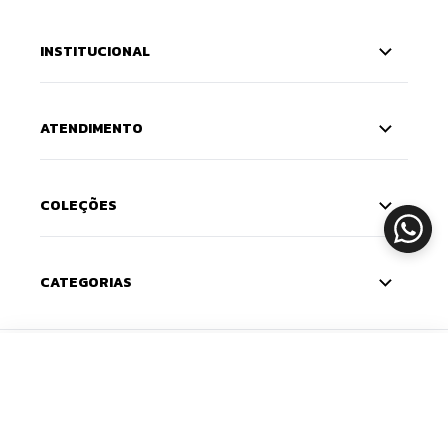
INSTITUCIONAL
ATENDIMENTO
COLEÇÕES
CATEGORIAS
CADASTRE-SE
ADICIONAR
Deixe seu e-mail e receba 10% de desconto na
primeira compra — o cupom chega na sua caixa de
entrada. Com novidades e lançamentos em primeira