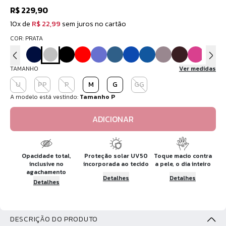
R$ 229,90
10x de
R$ 22,99
sem juros no cartão
COR: PRATA
TAMANHO
Ver medidas
U
PP
P
M
G
GG
A modelo está vestindo:
Tamanho P
ADICIONAR
Opacidade total,
Proteção solar UV50
Toque macio contra
inclusive no
incorporada ao tecido
a pele, o dia inteiro
agachamento
Detalhes
Detalhes
Detalhes
DESCRIÇÃO DO PRODUTO