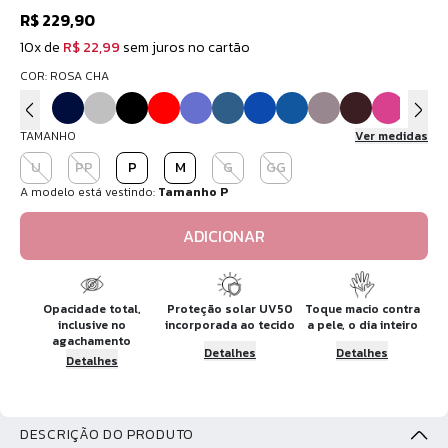
R$ 229,90
10x de
R$ 22,99
sem juros no cartão
COR: ROSA CHA
TAMANHO
Ver medidas
U
PP
P
M
G
GG
A modelo está vestindo:
Tamanho P
ADICIONAR
Opacidade total,
Proteção solar UV50
Toque macio contra
inclusive no
incorporada ao tecido
a pele, o dia inteiro
agachamento
Detalhes
Detalhes
Detalhes
DESCRIÇÃO DO PRODUTO