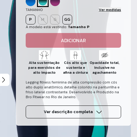
TAMANHO
Ver medidas
P
M
G
GG
A modelo está vestindo:
Tamanho P
ADICIONAR
Alta sustentação
Cós alto que
Opacidade total,
para exercicios de
sustenta e
inclusive no
alto impacto
afina a cintura
agachamento
Legging fitness feminina de alta compressão com cós
alto duplo anatômico, detalhe colorido na panturrilha e
friso lateral contrastante. Desenvolvido e Produzido na
Bro Fitwear no Rio de Janeiro.
Ver descrição completa