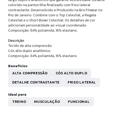
CALÇA LEGGING ATLANTA
colorido na panturrilha finalizado com friso lateral
contrastante. Desenvolvido e Produzido na Bro Fitwear no
Rio de Janeiro. Combine com o Top Celestial, a Regata
R$ 349,90
Celestial e o Short Boxer Celestial. Os detalhes de cor
10x de
R$ 34,99
sem juros
adicionam personalidade ao visual coordenado.
Composição: 84% poliamida, 16% elastano.
Descrição
Tecido de alta compressão
Cós alto duplo anatômico
Composição: 84% poliamida, 16% elastano
Benefícios
ALTA COMPRESSÃO
CÓS ALTO DUPLO
DETALHE CONTRASTANTE
FRISO LATERAL
P
M
Ideal para
TREINO
MUSCULAÇÃO
FUNCIONAL
TA CORTA VENTO WIND