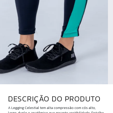
DESCRIÇÃO DO PRODUTO
A Legging Celestial tem alta compressão com cós alto,
largo, duplo e anatômico que garante vestibilidade. Detalhe