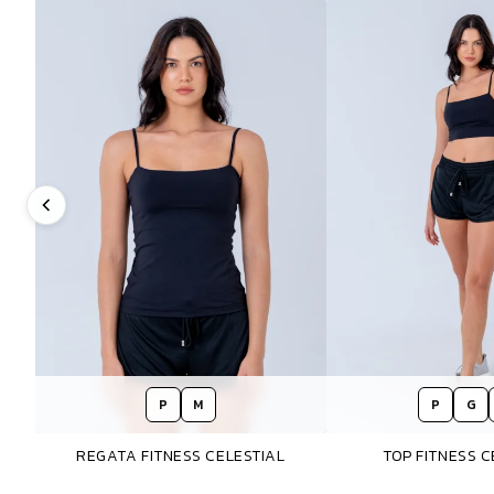
P
M
P
G
REGATA FITNESS CELESTIAL
TOP FITNESS C