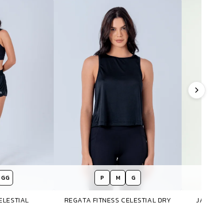
GG
P
M
G
ELESTIAL
REGATA FITNESS CELESTIAL DRY
JAQUE