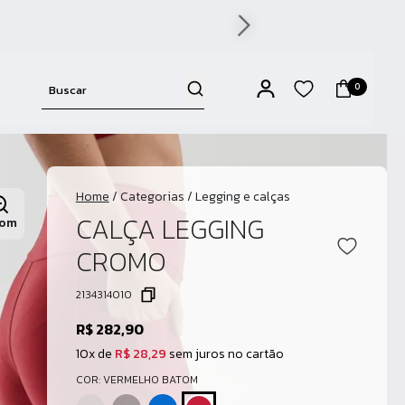
0
Home
/
Categorias
/
Legging e calças
CALÇA LEGGING
om
CROMO
2134314010
R$ 282,90
10x de
R$ 28,29
sem juros no cartão
COR: VERMELHO BATOM