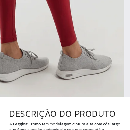
DESCRIÇÃO DO PRODUTO
A Legging Cromo tem modelagem cintura alta com cós largo
que firma a região abdominal e segue o corpo até o