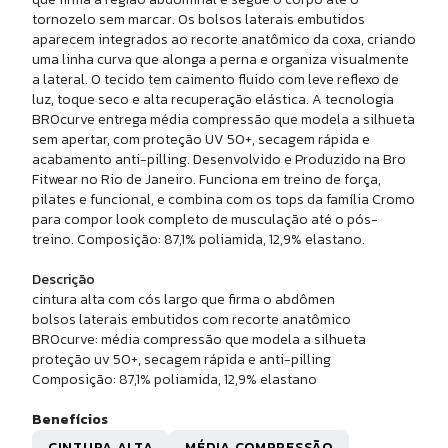
CALÇA LEGGING DT EPIC
tornozelo sem marcar. Os bolsos laterais embutidos
aparecem integrados ao recorte anatômico da coxa, criando
uma linha curva que alonga a perna e organiza visualmente
R$ 249,90
a lateral. O tecido tem caimento fluido com leve reflexo de
10x de
R$ 24,99
sem juros
luz, toque seco e alta recuperação elástica. A tecnologia
BROcurve entrega média compressão que modela a silhueta
sem apertar, com proteção UV 50+, secagem rápida e
acabamento anti-pilling. Desenvolvido e Produzido na Bro
Fitwear no Rio de Janeiro. Funciona em treino de força,
pilates e funcional, e combina com os tops da família Cromo
para compor look completo de musculação até o pós-
treino. Composição: 87,1% poliamida, 12,9% elastano.
Descrição
cintura alta com cós largo que firma o abdômen
bolsos laterais embutidos com recorte anatômico
BROcurve: média compressão que modela a silhueta
proteção uv 50+, secagem rápida e anti-pilling
P
Composição: 87,1% poliamida, 12,9% elastano
GATA TULE CELESTE
Benefícios
CINTURA ALTA
MÉDIA COMPRESSÃO