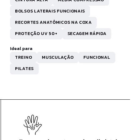
R$ 124,20
x de
R$ 12,42
sem juros
BOLSOS LATERAIS FUNCIONAIS
RECORTES ANATÔMICOS NA COXA
PROTEÇÃO UV 50+
SECAGEM RÁPIDA
Ideal para
TREINO
MUSCULAÇÃO
FUNCIONAL
PILATES