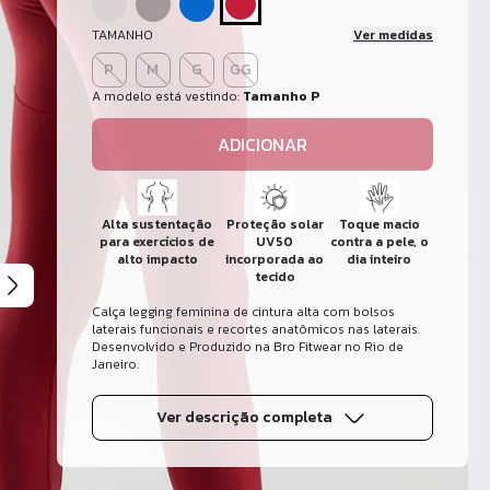
TAMANHO
Ver medidas
P
M
G
GG
A modelo está vestindo:
Tamanho P
ADICIONAR
Alta sustentação
Proteção solar
Toque macio
para exercícios de
UV50
contra a pele, o
alto impacto
incorporada ao
dia inteiro
tecido
Calça legging feminina de cintura alta com bolsos
laterais funcionais e recortes anatômicos nas laterais.
Desenvolvido e Produzido na Bro Fitwear no Rio de
Janeiro.
Ver descrição completa