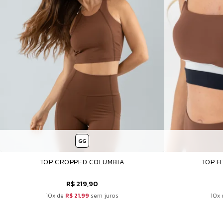
GG
TOP CROPPED COLUMBIA
TOP F
R$ 219,90
10x de
R$ 21,99
sem juros
10x