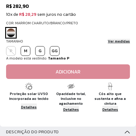
R$ 282,90
10x de
R$ 28,29
sem juros no cartão
COR: MARROM CHARUTO/BRANCO/PRETO
TAMANHO
Ver medidas
P
M
G
GG
A modelo está vestindo:
Tamanho P
ADICIONAR
Proteção solar UV50
Opacidade total,
Cós alto que
incorporada ao tecido
inclusive no
sustenta e afina a
agachamento
cintura
Detalhes
Detalhes
Detalhes
DESCRIÇÃO DO PRODUTO