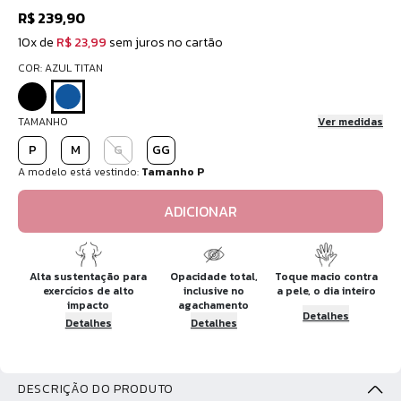
R$ 239,90
10x de
R$ 23,99
sem juros no cartão
COR: AZUL TITAN
TAMANHO
Ver medidas
P
M
G
GG
A modelo está vestindo:
Tamanho P
ADICIONAR
Alta sustentação para
Opacidade total,
Toque macio contra
exercícios de alto
inclusive no
a pele, o dia inteiro
impacto
agachamento
Detalhes
Detalhes
Detalhes
DESCRIÇÃO DO PRODUTO