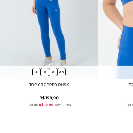
P
M
G
GG
TOP CROPPED DUSK
T
R$ 199,90
10x de
R$ 19,99
sem juros
10x 