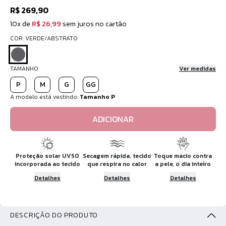
R$ 269,90
10x de
R$ 26,99
sem juros no cartão
COR: VERDE/ABSTRATO
TAMANHO
Ver medidas
P
M
G
GG
A modelo está vestindo:
Tamanho P
ADICIONAR
Proteção solar UV50
Secagem rápida, tecido
Toque macio contra
incorporada ao tecido
que respira no calor
a pele, o dia inteiro
Detalhes
Detalhes
Detalhes
DESCRIÇÃO DO PRODUTO