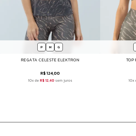
P
M
G
REGATA CELESTE ELEKTRON
TOP 
R$ 124,00
10x de
R$ 12,40
sem juros
10x