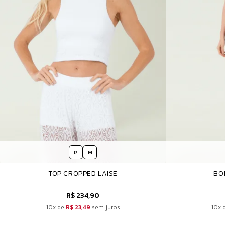
P
M
TOP CROPPED LAISE
BO
R$ 234,90
10x de
R$ 23,49
sem juros
10x 