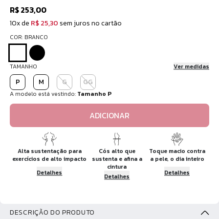
R$ 253,00
10x de
R$ 25,30
sem juros no cartão
COR: BRANCO
TAMANHO
Ver medidas
P
M
G
GG
A modelo está vestindo:
Tamanho P
ADICIONAR
Alta sustentação para
Cós alto que
Toque macio contra
exercícios de alto impacto
sustenta e afina a
a pele, o dia inteiro
cintura
Detalhes
Detalhes
Detalhes
DESCRIÇÃO DO PRODUTO