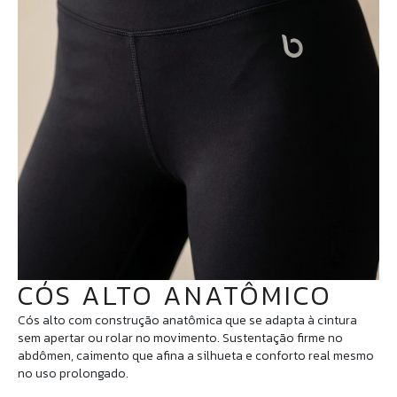
CÓS ALTO ANATÔMICO
Cós alto com construção anatômica que se adapta à cintura
sem apertar ou rolar no movimento. Sustentação firme no
abdômen, caimento que afina a silhueta e conforto real mesmo
no uso prolongado.