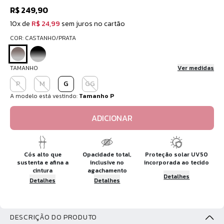
R$ 249,90
10x de
R$ 24,99
sem juros no cartão
COR: CASTANHO/PRATA
TAMANHO
Ver medidas
P
M
G
GG
A modelo está vestindo:
Tamanho P
ADICIONAR
Cós alto que
Opacidade total,
Proteção solar UV50
sustenta e afina a
inclusive no
incorporada ao tecido
cintura
agachamento
Detalhes
Detalhes
Detalhes
DESCRIÇÃO DO PRODUTO