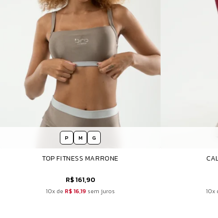
P
M
G
TOP FITNESS MARRONE
CAL
R$ 161,90
10x de
R$ 16,19
sem juros
10x