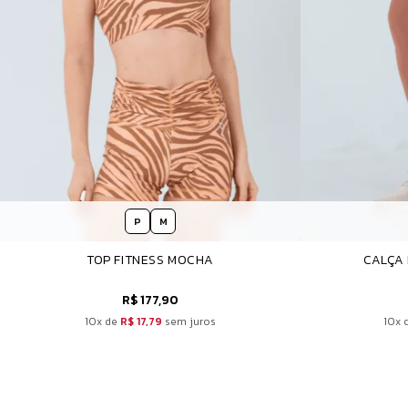
P
M
TOP FITNESS MOCHA
CALÇA
R$ 177,90
10x de
R$ 17,79
sem juros
10x 