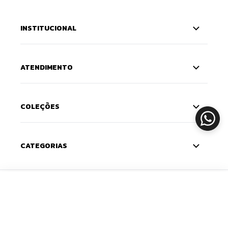
INSTITUCIONAL
ATENDIMENTO
COLEÇÕES
CATEGORIAS
CADASTRE-SE
ADICIONAR
Deixe seu e-mail e receba 10% de desconto na
primeira compra — o cupom chega na sua caixa de