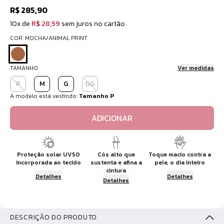
R$ 285,90
10x de
R$ 28,59
sem juros no cartão
COR: MOCHA/ANIMAL PRINT
TAMANHO
Ver medidas
P
M
G
GG
A modelo está vestindo:
Tamanho P
ADICIONAR
Proteção solar UV50
Cós alto que
Toque macio contra a
incorporada ao tecido
sustenta e afina a
pele, o dia inteiro
cintura
Detalhes
Detalhes
Detalhes
DESCRIÇÃO DO PRODUTO