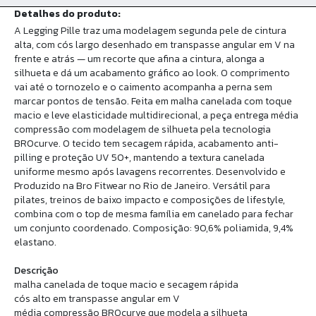
Detalhes do produto:
A Legging Pille traz uma modelagem segunda pele de cintura
alta, com cós largo desenhado em transpasse angular em V na
frente e atrás — um recorte que afina a cintura, alonga a
silhueta e dá um acabamento gráfico ao look. O comprimento
vai até o tornozelo e o caimento acompanha a perna sem
marcar pontos de tensão. Feita em malha canelada com toque
macio e leve elasticidade multidirecional, a peça entrega média
compressão com modelagem de silhueta pela tecnologia
BROcurve. O tecido tem secagem rápida, acabamento anti-
pilling e proteção UV 50+, mantendo a textura canelada
uniforme mesmo após lavagens recorrentes. Desenvolvido e
Produzido na Bro Fitwear no Rio de Janeiro. Versátil para
pilates, treinos de baixo impacto e composições de lifestyle,
combina com o top de mesma família em canelado para fechar
um conjunto coordenado. Composição: 90,6% poliamida, 9,4%
elastano.
Descrição
malha canelada de toque macio e secagem rápida
cós alto em transpasse angular em V
média compressão BROcurve que modela a silhueta