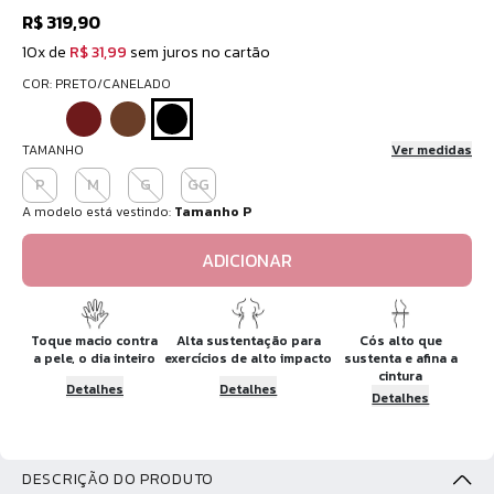
R$ 319,90
10x de
R$ 31,99
sem juros no cartão
COR: PRETO/CANELADO
TAMANHO
Ver medidas
P
M
G
GG
A modelo está vestindo:
Tamanho P
ADICIONAR
Toque macio contra
Alta sustentação para
Cós alto que
a pele, o dia inteiro
exercícios de alto impacto
sustenta e afina a
cintura
Detalhes
Detalhes
Detalhes
DESCRIÇÃO DO PRODUTO