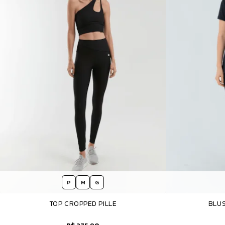
P
M
G
TOP CROPPED PILLE
BLUS