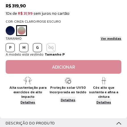
R$ 319,90
10x de
R$ 31,99
sem juros no cartão
COR: CINZA CLARO/ROSE ESCURO
TAMANHO
Ver medidas
P
M
G
GG
A modelo está vestindo:
Tamanho P
ADICIONAR
Alta sustentação para
Proteção solar UV50
Cós alto que
exercícios de alto
incorporada ao tecido
sustenta e afina a
impacto
cintura
Detalhes
Detalhes
Detalhes
DESCRIÇÃO DO PRODUTO