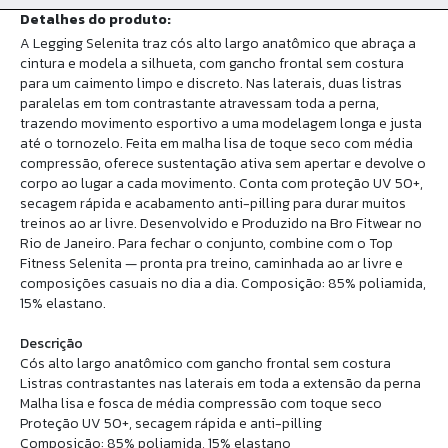
Detalhes do produto:
A Legging Selenita traz cós alto largo anatômico que abraça a
cintura e modela a silhueta, com gancho frontal sem costura
para um caimento limpo e discreto. Nas laterais, duas listras
paralelas em tom contrastante atravessam toda a perna,
trazendo movimento esportivo a uma modelagem longa e justa
até o tornozelo. Feita em malha lisa de toque seco com média
compressão, oferece sustentação ativa sem apertar e devolve o
corpo ao lugar a cada movimento. Conta com proteção UV 50+,
secagem rápida e acabamento anti-pilling para durar muitos
treinos ao ar livre. Desenvolvido e Produzido na Bro Fitwear no
Rio de Janeiro. Para fechar o conjunto, combine com o Top
Fitness Selenita — pronta pra treino, caminhada ao ar livre e
composições casuais no dia a dia. Composição: 85% poliamida,
15% elastano.
Descrição
Cós alto largo anatômico com gancho frontal sem costura
Listras contrastantes nas laterais em toda a extensão da perna
Malha lisa e fosca de média compressão com toque seco
Proteção UV 50+, secagem rápida e anti-pilling
Composição: 85% poliamida, 15% elastano