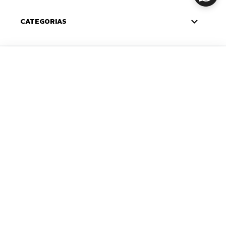
CATEGORIAS
CADASTRE-SE
ADICIONAR
Deixe seu e-mail e receba 10% de desconto na
primeira compra — o cupom chega na sua caixa de
entrada. Com novidades e lançamentos em primeira
mão.