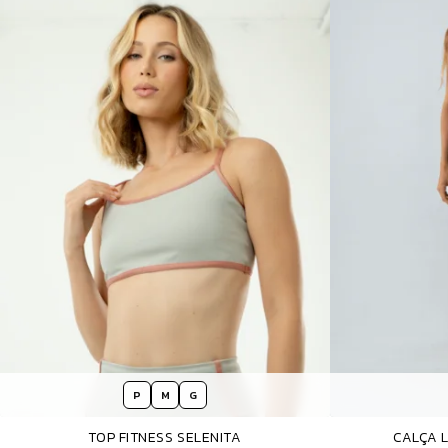
P
M
G
TOP FITNESS SELENITA
CALÇA 