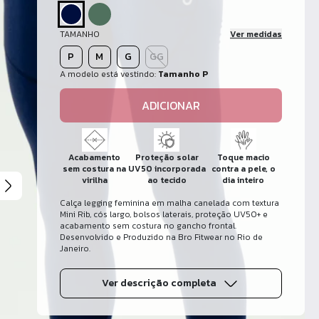
TAMANHO
Ver medidas
P
M
G
GG
A modelo está vestindo:
Tamanho P
ADICIONAR
Acabamento
Proteção solar
Toque macio
sem costura na
UV50 incorporada
contra a pele, o
virilha
ao tecido
dia inteiro
Calça legging feminina em malha canelada com textura
Mini Rib, cós largo, bolsos laterais, proteção UV50+ e
acabamento sem costura no gancho frontal.
Desenvolvido e Produzido na Bro Fitwear no Rio de
Janeiro.
Ver descrição completa