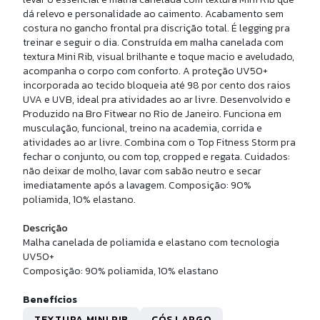
MEIA CANO MEDIO ALG PIMA
dá relevo e personalidade ao caimento. Acabamento sem
costura no gancho frontal pra discrição total. É legging pra
treinar e seguir o dia. Construída em malha canelada com
R$ 49,90
textura Mini Rib, visual brilhante e toque macio e aveludado,
10x de
R$ 4,99
sem juros
acompanha o corpo com conforto. A proteção UV50+
incorporada ao tecido bloqueia até 98 por cento dos raios
UVA e UVB, ideal pra atividades ao ar livre. Desenvolvido e
Produzido na Bro Fitwear no Rio de Janeiro. Funciona em
musculação, funcional, treino na academia, corrida e
atividades ao ar livre. Combina com o Top Fitness Storm pra
fechar o conjunto, ou com top, cropped e regata. Cuidados:
não deixar de molho, lavar com sabão neutro e secar
imediatamente após a lavagem. Composição: 90%
poliamida, 10% elastano.
Descrição
Malha canelada de poliamida e elastano com tecnologia
UV50+
U
Composição: 90% poliamida, 10% elastano
LSA NYLON GRANDE
Benefícios
TEXTURA MINI RIB
CÓS LARGO