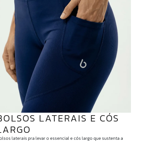
BOLSOS LATERAIS E CÓS
LARGO
olsos laterais pra levar o essencial e cós largo que sustenta a