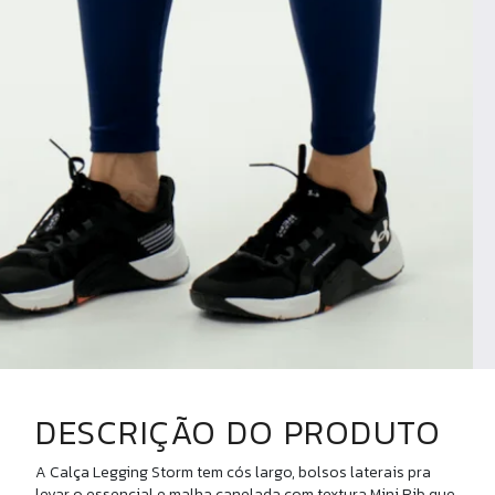
DESCRIÇÃO DO PRODUTO
U
A Calça Legging Storm tem cós largo, bolsos laterais pra
levar o essencial e malha canelada com textura Mini Rib que