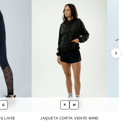
G
P
M
G LAISE
JAQUETA CORTA VENTO WIND
BO