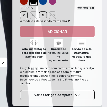
TAMANHO
Ver medidas
P
M
G
GG
A modelo está vestindo:
Tamanho P
ADICIONAR
Alta sustentação
Opacidade
Tecido de alta
para exercícios de
total, inclusive
gramatura,
alto impacto
no
estrutura que
agachamento
dura
Calça legging feminina com recorte meia lua que realça
o bumbum, em malha canelada com estrutura
tridimensional, power firme e conforto térmico.
Desenvolvido e Produzido na Bro Fitwear no Rio de
Janeiro.
Ver descrição completa