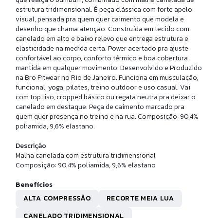
MEIA CANO MEDIO ALG PIMA
estrutura tridimensional. É peça clássica com forte apelo
visual, pensada pra quem quer caimento que modela e
desenho que chama atenção. Construída em tecido com
R$ 49,90
canelado em alto e baixo relevo que entrega estrutura e
10x de
R$ 4,99
sem juros
elasticidade na medida certa. Power acertado pra ajuste
confortável ao corpo, conforto térmico e boa cobertura
mantida em qualquer movimento. Desenvolvido e Produzido
na Bro Fitwear no Rio de Janeiro. Funciona em musculação,
funcional, yoga, pilates, treino outdoor e uso casual. Vai
com top liso, cropped básico ou regata neutra pra deixar o
canelado em destaque. Peça de caimento marcado pra
quem quer presença no treino e na rua. Composição: 90,4%
poliamida, 9,6% elastano.
Descrição
Malha canelada com estrutura tridimensional
Composição: 90,4% poliamida, 9,6% elastano
U
Benefícios
ALTA COMPRESSÃO
RECORTE MEIA LUA
LSA NYLON GRANDE
CANELADO TRIDIMENSIONAL