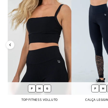
P
M
G
P
M
TOP FITNESS VOLLUTO
CALÇA LEGGIN