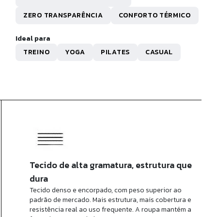
R$ 428,30
ZERO TRANSPARÊNCIA
CONFORTO TÉRMICO
x de
R$ 42,83
sem juros
Ideal para
TREINO
YOGA
PILATES
CASUAL
Tecido de alta gramatura, estrutura que
dura
Tecido denso e encorpado, com peso superior ao
padrão de mercado. Mais estrutura, mais cobertura e
resistência real ao uso frequente. A roupa mantém a