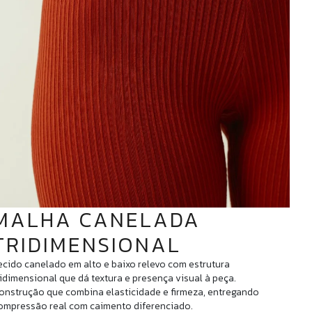
MALHA CANELADA
TRIDIMENSIONAL
ecido canelado em alto e baixo relevo com estrutura
ridimensional que dá textura e presença visual à peça.
onstrução que combina elasticidade e firmeza, entregando
ompressão real com caimento diferenciado.