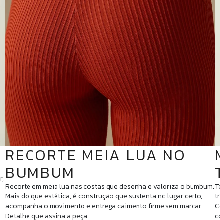
RECORTE MEIA LUA NO
BUMBUM
r,
Recorte em meia lua nas costas que desenha e valoriza o bumbum.
T
Mais do que estética, é construção que sustenta no lugar certo,
t
acompanha o movimento e entrega caimento firme sem marcar.
C
Detalhe que assina a peça.
c