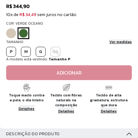
R$ 344,90
10x de
R$ 34,49
sem juros no cartão
COR: VERDE OCEANO
TAMANHO
Ver medidas
P
M
G
GG
A modelo está vestindo:
Tamanho P
ADICIONAR
Toque macio contra
Tecido com fibras
Tecido de alta
a pele, o dia inteiro
naturais na
gramatura, estrutura
composição
que dura
Detalhes
Detalhes
Detalhes
DESCRIÇÃO DO PRODUTO