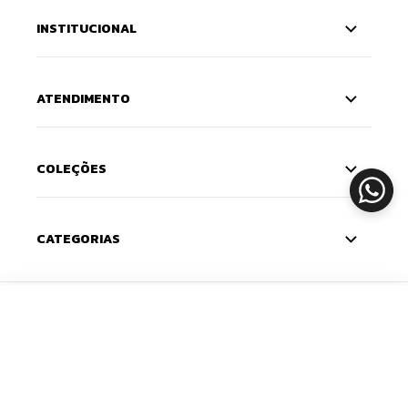
INSTITUCIONAL
ATENDIMENTO
COLEÇÕES
CATEGORIAS
CADASTRE-SE
ADICIONAR
Deixe seu e-mail e receba 10% de desconto na
primeira compra — o cupom chega na sua caixa de
entrada. Com novidades e lançamentos em primeira
mão.