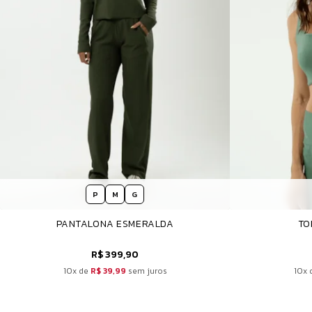
P
M
G
PANTALONA ESMERALDA
TO
R$ 399,90
10x de
R$ 39,99
sem juros
10x 