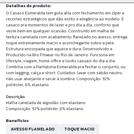
Detalhes do produto:
O Casaco Esmeralda tem gola alta com fechamento em zíper e
recortes estratégicos que dão estilo e elegância ao modelo. É
casaco pra momentos de lazer e pro dia a dia, conforto que
veste bem em qualquer ocasião. Construído em malha de
textura canelada com acabamento flanelado no avesso, entrega
toque extremamente macio e aconchegante sobre a pele.
Estrutura encorpada que aquece e dura. Desenvolvido e
Produzido na Bro Fitwear no Rio de Janeiro. Funciona em
lifestyle, viagem, home office e looks casuais do dia a dia.
Combina com a Pantalona Esmeralda pra fechar o conjunto, ou
com legging, calça e short. Cuidados: lavar com sabão neutro,
não usar alvejante e secar à sombra. Composição: 92%
poliéster, 8% elastano.
Descrição
Malha canelada de algodão com elastano
Composição: 92% poliéster, 8% elastano
Benefícios
AVESSO FLANELADO
TOQUE MACIO