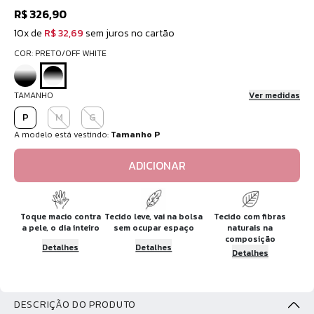
R$ 326,90
10x de
R$ 32,69
sem juros no cartão
COR: PRETO/OFF WHITE
TAMANHO
Ver medidas
P
M
G
A modelo está vestindo:
Tamanho P
ADICIONAR
Toque macio contra
Tecido leve, vai na bolsa
Tecido com fibras
a pele, o dia inteiro
sem ocupar espaço
naturais na
composição
Detalhes
Detalhes
Detalhes
DESCRIÇÃO DO PRODUTO