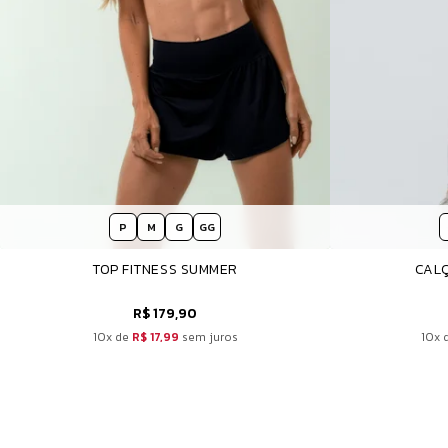
P
M
G
GG
TOP FITNESS SUMMER
CALÇ
R$ 179,90
10x de
R$ 17,99
sem juros
10x 