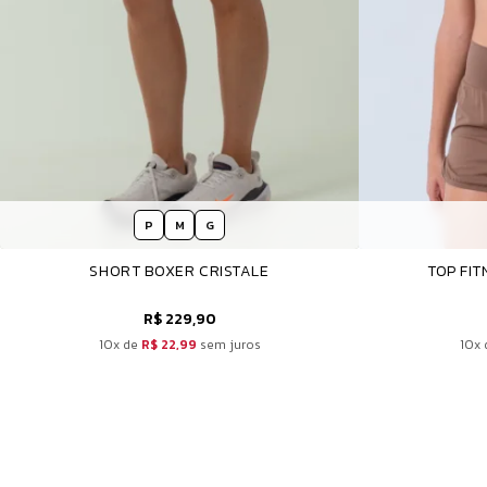
P
M
G
SHORT BOXER CRISTALE
TOP FI
R$ 229,90
10x de
R$ 22,99
sem juros
10x