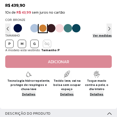
R$ 439,90
10x de
R$ 43,99
sem juros no cartão
COR: BRONZE
TAMANHO
Ver medidas
P
M
G
GG
A modelo está vestindo:
Tamanho P
ADICIONAR
Tecnologia hidrorrepelente,
Tecido leve, vai na
Toque macio
protege de respingos e
bolsa sem ocupar
contra a pele, o
chuva leve
espaço
dia inteiro
Detalhes
Detalhes
Detalhes
DESCRIÇÃO DO PRODUTO