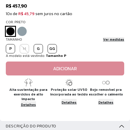
R$ 457,90
10x de
R$ 45,79
sem juros no cartão
COR: PRETO
TAMANHO
Ver medidas
P
M
G
GG
A modelo está vestindo:
Tamanho P
ADICIONAR
Alta sustentação para
Proteção solar UV50
Bojo removível pra
exercicios de alto
incorporada ao tecido
escolher o caimento
impacto
Detalhes
Detalhes
Detalhes
DESCRIÇÃO DO PRODUTO