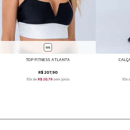
GG
TOP FITNESS ATLANTA
CALÇ
R$ 207,90
10x de
R$ 20,79
sem juros
10x 