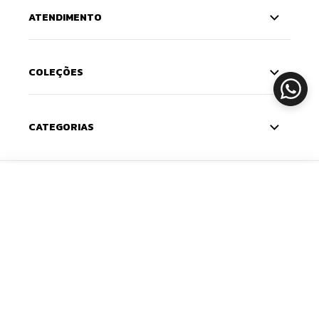
ATENDIMENTO
COLEÇÕES
CATEGORIAS
CADASTRE-SE
ADICIONAR
Deixe seu e-mail e receba 10% de desconto na
primeira compra — o cupom chega na sua caixa de
entrada. Com novidades e lançamentos em primeira
mão.