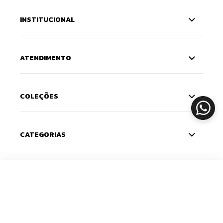
INSTITUCIONAL
ATENDIMENTO
COLEÇÕES
CATEGORIAS
CADASTRE-SE
ADICIONAR
Deixe seu e-mail e receba 10% de desconto na
primeira compra — o cupom chega na sua caixa de
entrada. Com novidades e lançamentos em primeira