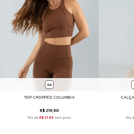
GG
TOP CROPPED COLUMBIA
CALÇA
R$ 219,90
10x de
R$ 21,99
sem juros
10x 